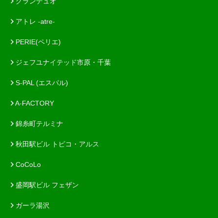
グランデュオ
アトレ -atre-
PERIE(ペリエ)
ジェフユナイテッド市原・千葉
S-PAL (エスパル)
A-FACTORY
錦糸町テルミナ
秋田駅ビル トピコ・アルス
CoCoLo
盛岡駅ビル フェザン
ガーラ湯沢