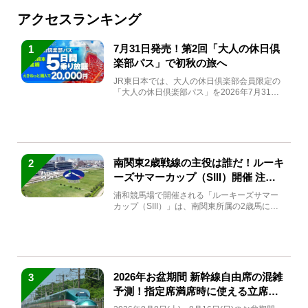
アクセスランキング
7月31日発売！第2回「大人の休日倶
1
楽部パス」で初秋の旅へ
JR東日本では、大人の休日倶楽部会員限定の
「大人の休日倶楽部パス」を2026年7月31日
(金)～9月7日...
南関東2歳戦線の主役は誰だ！ルーキ
2
ーズサマーカップ（SIII）開催 注目
馬と見どころをチェック
浦和競馬場で開催される「ルーキーズサマー
カップ（SIII）」は、南関東所属の2歳馬によ
る注目の重賞競走（...
2026年お盆期間 新幹線自由席の混雑
3
予測！指定席満席時に使える立席特
急券も解説