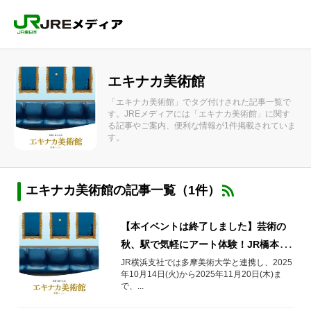
エキナカ美術館
「エキナカ美術館」でタグ付けされた記事一覧で
す。JREメディアには「エキナカ美術館」に関す
る記事やご案内、便利な情報が1件掲載されていま
す。
エキナカ美術館の記事一覧（1件）
【本イベントは終了しました】芸術の
秋、駅で気軽にアート体験！JR橋本駅
でエキナカ美術館「美旅」開催
JR横浜支社では多摩美術大学と連携し、2025
年10月14日(火)から2025年11月20日(木)ま
で、...