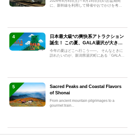
2026年8月8日(土)～8月16日(日)のお盆期間
に、新幹線を利用して帰省やおでかけを考え
ている方もい...
日本最大級*の爽快系アトラクション
4
誕生！ この夏、GALA湯沢が大きく
生まれ変わる
今年の夏はどこへ行こう――。 そんなときに
訪れたいのが、新潟県湯沢町にある「GALA湯
沢」。2026年...
Sacred Peaks and Coastal Flavors
5
of Shonai
From ancient mountain pilgrimages to a
gourmet train...