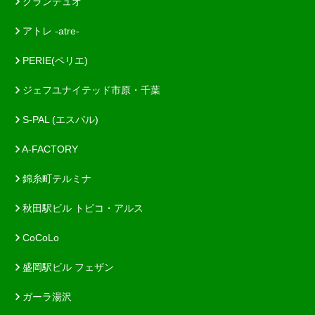
グランデュオ
アトレ -atre-
PERIE(ペリエ)
ジェフユナイテッド市原・千葉
S-PAL (エスパル)
A-FACTORY
錦糸町テルミナ
秋田駅ビル トピコ・アルス
CoCoLo
盛岡駅ビル フェザン
ガーラ湯沢