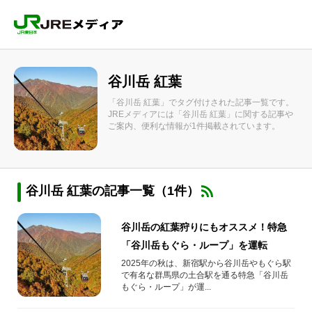
谷川岳 紅葉
「谷川岳 紅葉」でタグ付けされた記事一覧です。
JREメディアには「谷川岳 紅葉」に関する記事や
ご案内、便利な情報が1件掲載されています。
谷川岳 紅葉の記事一覧（1件）
谷川岳の紅葉狩りにもオススメ！特急
「谷川岳もぐら・ループ」を運転
2025年の秋は、新宿駅から谷川岳やもぐら駅
で有名な群馬県の土合駅を通る特急「谷川岳
もぐら・ループ」が運...