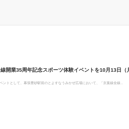
線開業35周年記念スポーツ体験イベントを10月13日（
ベントとして、幕張豊砂駅前のとよすなうみかぜ広場において、「京葉線全線...