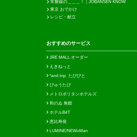
常磐線の＿＿＿！｜JOBANSEN KNOW
東京 おでかけ
レシピ・献立
おすすめのサービス
JRE MALL オーダー
えきねっと
*and trip. たびびと
びゅうたび
メトロポリタンホテルズ
和のゐ 角館
ホテルB4T
恵比寿発
LUMINE/NEWoMan