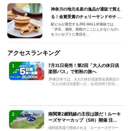
神奈川の地元名産の逸品が通販で買え
る！金賞受賞のチェリーサンドやチー
ズ・ビールをご紹介！
駅ビルが運営するJRE MALL伊湘箱では、
「伊豆、湘南、箱根のここにしかないもの」
をコンセプトに発信を...
アクセスランキング
7月31日発売！第2回「大人の休日倶
1
楽部パス」で初秋の旅へ
JR東日本では、大人の休日倶楽部会員限定の
「大人の休日倶楽部パス」を2026年7月31日
(金)～9月7日...
南関東2歳戦線の主役は誰だ！ルーキ
2
ーズサマーカップ（SIII）開催 注目
馬と見どころをチェック
浦和競馬場で開催される「ルーキーズサマー