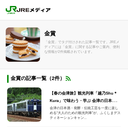
金賞
「金賞」でタグ付けされた記事一覧です。JREメ
ディアには「金賞」に関する記事やご案内、便利
な情報が2件掲載されています。
金賞の記事一覧（2件）
【春の会津旅】観光列車「越乃Shu＊
Kura」で味わう・学ぶ 会津の日本酒と
発酵文化
会津の日本酒・発酵・伝統工芸を一度に楽し
める“大人のための観光列車”が、ふくしまデス
ティネーションキャン...