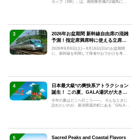
カップ（SIII）」は、南関東所属の2歳馬によ
る注目の重賞競走（...
2026年お盆期間 新幹線自由席の混雑
3
予測！指定席満席時に使える立席特
急券も解説
2026年8月8日(土)～8月16日(日)のお盆期間
に、新幹線を利用して帰省やおでかけを考え
ている方もい...
日本最大級*の爽快系アトラクション
4
誕生！ この夏、GALA湯沢が大きく
生まれ変わる
今年の夏はどこへ行こう――。 そんなときに
訪れたいのが、新潟県湯沢町にある「GALA湯
沢」。2026年...
Sacred Peaks and Coastal Flavors
5