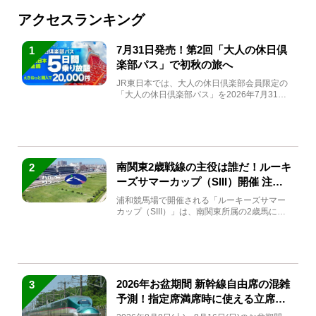
アクセスランキング
7月31日発売！第2回「大人の休日倶
1
楽部パス」で初秋の旅へ
JR東日本では、大人の休日倶楽部会員限定の
「大人の休日倶楽部パス」を2026年7月31日
(金)～9月7日...
南関東2歳戦線の主役は誰だ！ルーキ
2
ーズサマーカップ（SIII）開催 注目
馬と見どころをチェック
浦和競馬場で開催される「ルーキーズサマー
カップ（SIII）」は、南関東所属の2歳馬によ
る注目の重賞競走（...
2026年お盆期間 新幹線自由席の混雑
3
予測！指定席満席時に使える立席特
急券も解説