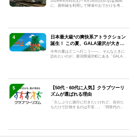
2026年8月8日(土)～8月16日(日)のお盆期間
に、新幹線を利用して帰省やおでかけを考え
ている方もい...
日本最大級*の爽快系アトラクション
4
誕生！ この夏、GALA湯沢が大きく
生まれ変わる
今年の夏はどこへ行こう――。 そんなときに
訪れたいのが、新潟県湯沢町にある「GALA湯
沢」。2026年...
【50代・60代に人気】クラブツーリ
5
ズムが選ばれる理由
「久しぶりに旅行に行きたいけれど、自分た
ちだけで計画するのは不安…」「同世代の方
と気兼ねなく楽しみたい」...