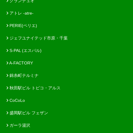
グランデュオ
アトレ -atre-
PERIE(ペリエ)
ジェフユナイテッド市原・千葉
S-PAL (エスパル)
A-FACTORY
錦糸町テルミナ
秋田駅ビル トピコ・アルス
CoCoLo
盛岡駅ビル フェザン
ガーラ湯沢