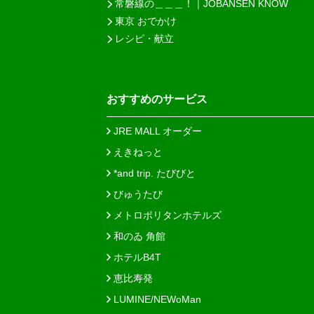
常磐線の＿＿＿！｜JOBANSEN KNOW
東京 おでかけ
レシピ・献立
おすすめのサービス
JRE MALL オーダー
えきねっと
*and trip. たびびと
びゅうたび
メトロポリタンホテルズ
和のゐ 角館
ホテルB4T
恵比寿発
LUMINE/NEWoMan