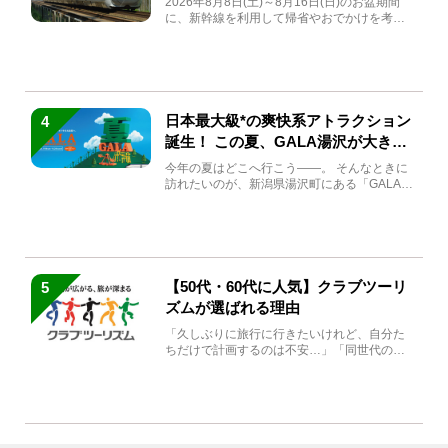
2026年8月8日(土)～8月16日(日)のお盆期間
に、新幹線を利用して帰省やおでかけを考え
ている方もい...
日本最大級*の爽快系アトラクション
4
誕生！ この夏、GALA湯沢が大きく
生まれ変わる
今年の夏はどこへ行こう――。 そんなときに
訪れたいのが、新潟県湯沢町にある「GALA湯
沢」。2026年...
【50代・60代に人気】クラブツーリ
5
ズムが選ばれる理由
「久しぶりに旅行に行きたいけれど、自分た
ちだけで計画するのは不安…」「同世代の方
と気兼ねなく楽しみたい」...