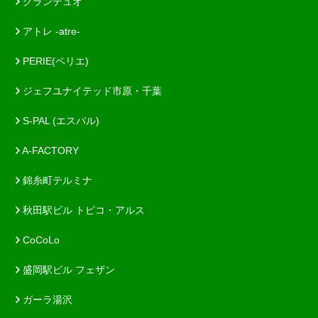
グランデュオ
アトレ -atre-
PERIE(ペリエ)
ジェフユナイテッド市原・千葉
S-PAL (エスパル)
A-FACTORY
錦糸町テルミナ
秋田駅ビル トピコ・アルス
CoCoLo
盛岡駅ビル フェザン
ガーラ湯沢