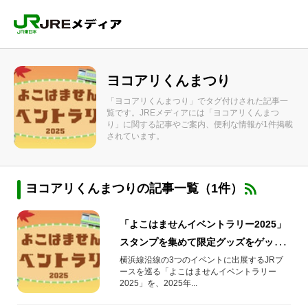
ヨコアリくんまつり
「ヨコアリくんまつり」でタグ付けされた記事一
覧です。JREメディアには「ヨコアリくんまつ
り」に関する記事やご案内、便利な情報が1件掲載
されています。
ヨコアリくんまつりの記事一覧（1件）
「よこはませんイベントラリー2025」
スタンプを集めて限定グッズをゲット
しよう！
横浜線沿線の3つのイベントに出展するJRブ
ースを巡る「よこはませんイベントラリー
2025」を、2025年...