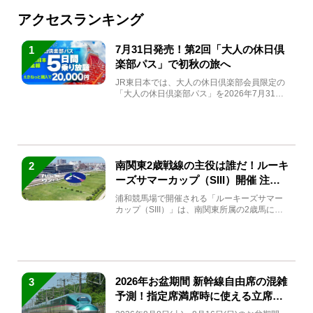
アクセスランキング
7月31日発売！第2回「大人の休日倶
1
楽部パス」で初秋の旅へ
JR東日本では、大人の休日倶楽部会員限定の
「大人の休日倶楽部パス」を2026年7月31日
(金)～9月7日...
南関東2歳戦線の主役は誰だ！ルーキ
2
ーズサマーカップ（SIII）開催 注目
馬と見どころをチェック
浦和競馬場で開催される「ルーキーズサマー
カップ（SIII）」は、南関東所属の2歳馬によ
る注目の重賞競走（...
2026年お盆期間 新幹線自由席の混雑
3
予測！指定席満席時に使える立席特
急券も解説