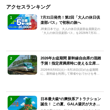
アクセスランキング
7月31日発売！第2回「大人の休日倶
1
楽部パス」で初秋の旅へ
JR東日本では、大人の休日倶楽部会員限定の
「大人の休日倶楽部パス」を2026年7月31日
(金)～9月7日...
2026年お盆期間 新幹線自由席の混雑
2
予測！指定席満席時に使える立席特
急券も解説
2026年8月8日(土)～8月16日(日)のお盆期間
に、新幹線を利用して帰省やおでかけを考え
ている方もい...
日本最大級*の爽快系アトラクション
3
誕生！ この夏、GALA湯沢が大きく
生まれ変わる