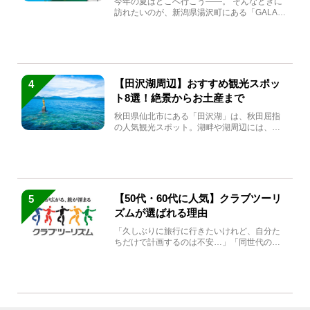
今年の夏はどこへ行こう――。 そんなときに
訪れたいのが、新潟県湯沢町にある「GALA湯
沢」。2026年...
【田沢湖周辺】おすすめ観光スポッ
4
ト8選！絶景からお土産まで
秋田県仙北市にある「田沢湖」は、秋田屈指
の人気観光スポット。湖畔や湖周辺には、田
沢湖の魅力を堪能できる名...
【50代・60代に人気】クラブツーリ
5
ズムが選ばれる理由
「久しぶりに旅行に行きたいけれど、自分た
ちだけで計画するのは不安…」「同世代の方
と気兼ねなく楽しみたい」...