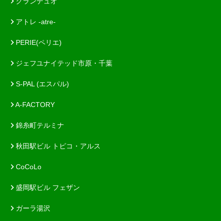
グランデュオ
アトレ -atre-
PERIE(ペリエ)
ジェフユナイテッド市原・千葉
S-PAL (エスパル)
A-FACTORY
錦糸町テルミナ
秋田駅ビル トピコ・アルス
CoCoLo
盛岡駅ビル フェザン
ガーラ湯沢