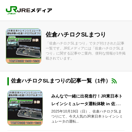
佐倉ハチロクSLまつり
「佐倉ハチロクSLまつり」でタグ付けされた記事
一覧です。JREメディアには「佐倉ハチロクSLま
つり」に関する記事やご案内、便利な情報が1件掲
載されています。
佐倉ハチロクSLまつりの記事一覧（1件）
みんなで一緒に出発進行！JR東日本ト
レインシミュレータ運転体験 in 佐倉ハ
チロクSLまつり開催！
2025年10月19日（日）、佐倉ハチロクSLま
つりにて、今大人気のJR東日本トレインシミ
ュレータの運転...