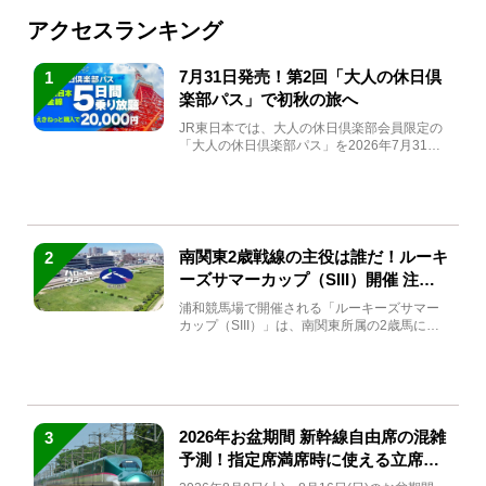
アクセスランキング
7月31日発売！第2回「大人の休日倶
1
楽部パス」で初秋の旅へ
JR東日本では、大人の休日倶楽部会員限定の
「大人の休日倶楽部パス」を2026年7月31日
(金)～9月7日...
南関東2歳戦線の主役は誰だ！ルーキ
2
ーズサマーカップ（SIII）開催 注目
馬と見どころをチェック
浦和競馬場で開催される「ルーキーズサマー
カップ（SIII）」は、南関東所属の2歳馬によ
る注目の重賞競走（...
2026年お盆期間 新幹線自由席の混雑
3
予測！指定席満席時に使える立席特
急券も解説