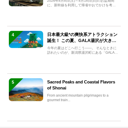
2026年8月8日(土)～8月16日(日)のお盆期間
に、新幹線を利用して帰省やおでかけを考え
ている方もい...
日本最大級*の爽快系アトラクション
4
誕生！ この夏、GALA湯沢が大きく
生まれ変わる
今年の夏はどこへ行こう――。 そんなときに
訪れたいのが、新潟県湯沢町にある「GALA湯
沢」。2026年...
Sacred Peaks and Coastal Flavors
5
of Shonai
From ancient mountain pilgrimages to a
gourmet train...