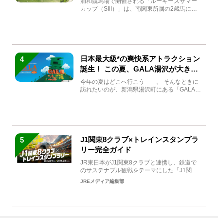
浦和競馬場で開催される「ルーキーズサマー
カップ（SIII）」は、南関東所属の2歳馬によ
る注目の重賞競走（...
日本最大級*の爽快系アトラクション
4
誕生！ この夏、GALA湯沢が大きく
生まれ変わる
今年の夏はどこへ行こう――。 そんなときに
訪れたいのが、新潟県湯沢町にある「GALA湯
沢」。2026年...
J1関東8クラブ×トレインスタンプラ
5
リー完全ガイド
JR東日本がJ1関東8クラブと連携し、鉄道で
のサステナブル観戦をテーマにした「J1関東8
クラブ×トレイン...
JREメディア編集部