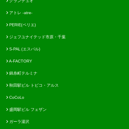
グランデュオ
アトレ -atre-
PERIE(ペリエ)
ジェフユナイテッド市原・千葉
S-PAL (エスパル)
A-FACTORY
錦糸町テルミナ
秋田駅ビル トピコ・アルス
CoCoLo
盛岡駅ビル フェザン
ガーラ湯沢