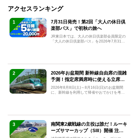
アクセスランキング
7月31日発売！第2回「大人の休日倶
1
楽部パス」で初秋の旅へ
JR東日本では、大人の休日倶楽部会員限定の
「大人の休日倶楽部パス」を2026年7月31日
(金)～9月7日...
2026年お盆期間 新幹線自由席の混雑
2
予測！指定席満席時に使える立席特
急券も解説
2026年8月8日(土)～8月16日(日)のお盆期間
に、新幹線を利用して帰省やおでかけを考え
ている方もい...
南関東2歳戦線の主役は誰だ！ルーキ
3
ーズサマーカップ（SIII）開催 注目
馬と見どころをチェック