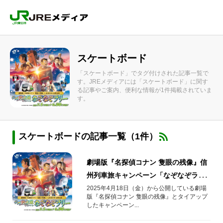
スケートボード
「スケートボード」でタグ付けされた記事一覧で
す。JREメディアには「スケートボード」に関す
る記事やご案内、便利な情報が1件掲載されていま
す。
スケートボードの記事一覧（1件）
劇場版『名探偵コナン 隻眼の残像』信
州列車旅キャンペーン「なぞなぞラリ
ー」実施中！
2025年4月18日（金）から公開している劇場
版『名探偵コナン 隻眼の残像』とタイアップ
したキャンペーン...