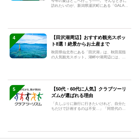
今年の夏はどこへ行こう――。 そんなときに
訪れたいのが、新潟県湯沢町にある「GALA湯
沢」。2026年...
【田沢湖周辺】おすすめ観光スポッ
4
ト8選！絶景からお土産まで
秋田県仙北市にある「田沢湖」は、秋田屈指
の人気観光スポット。湖畔や湖周辺には、田
沢湖の魅力を堪能できる名...
【50代・60代に人気】クラブツーリ
5
ズムが選ばれる理由
「久しぶりに旅行に行きたいけれど、自分た
ちだけで計画するのは不安…」「同世代の方
と気兼ねなく楽しみたい」...