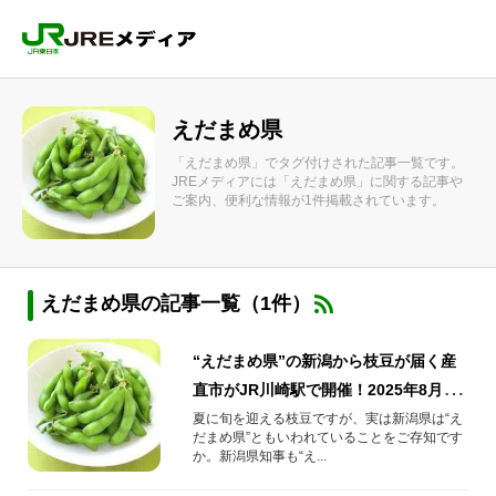
えだまめ県
「えだまめ県」でタグ付けされた記事一覧です。
JREメディアには「えだまめ県」に関する記事や
ご案内、便利な情報が1件掲載されています。
えだまめ県の記事一覧（1件）
“えだまめ県”の新潟から枝豆が届く産
直市がJR川崎駅で開催！2025年8月25
日(月)～31日(日)
夏に旬を迎える枝豆ですが、実は新潟県は“え
だまめ県”ともいわれていることをご存知です
か。新潟県知事も“え...