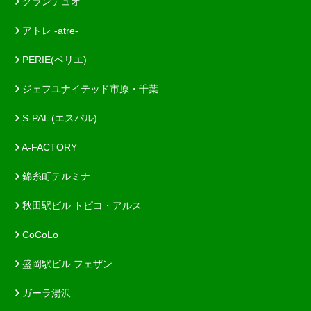
グランデュオ
アトレ -atre-
PERIE(ペリエ)
ジェフユナイテッド市原・千葉
S-PAL (エスパル)
A-FACTORY
錦糸町テルミナ
秋田駅ビル トピコ・アルス
CoCoLo
盛岡駅ビル フェザン
ガーラ湯沢