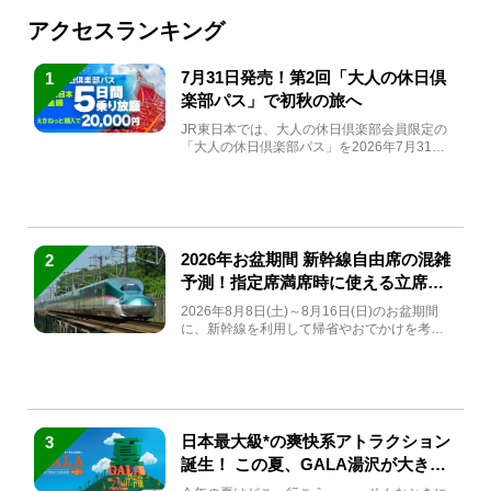
アクセスランキング
7月31日発売！第2回「大人の休日倶
1
楽部パス」で初秋の旅へ
JR東日本では、大人の休日倶楽部会員限定の
「大人の休日倶楽部パス」を2026年7月31日
(金)～9月7日...
2026年お盆期間 新幹線自由席の混雑
2
予測！指定席満席時に使える立席特
急券も解説
2026年8月8日(土)～8月16日(日)のお盆期間
に、新幹線を利用して帰省やおでかけを考え
ている方もい...
日本最大級*の爽快系アトラクション
3
誕生！ この夏、GALA湯沢が大きく
生まれ変わる