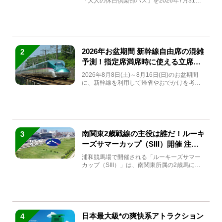
「大人の休日倶楽部パス」を2026年7月31日
(金)～9月7日...
2026年お盆期間 新幹線自由席の混雑
2
予測！指定席満席時に使える立席特
急券も解説
2026年8月8日(土)～8月16日(日)のお盆期間
に、新幹線を利用して帰省やおでかけを考え
ている方もい...
南関東2歳戦線の主役は誰だ！ルーキ
3
ーズサマーカップ（SIII）開催 注目
馬と見どころをチェック
浦和競馬場で開催される「ルーキーズサマー
カップ（SIII）」は、南関東所属の2歳馬によ
る注目の重賞競走（...
日本最大級*の爽快系アトラクション
4