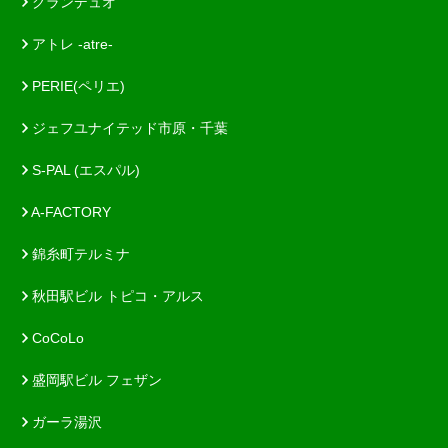
グランデュオ
アトレ -atre-
PERIE(ペリエ)
ジェフユナイテッド市原・千葉
S-PAL (エスパル)
A-FACTORY
錦糸町テルミナ
秋田駅ビル トピコ・アルス
CoCoLo
盛岡駅ビル フェザン
ガーラ湯沢