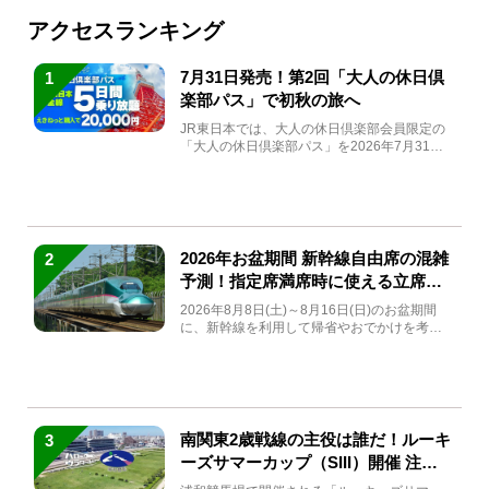
アクセスランキング
7月31日発売！第2回「大人の休日倶
1
楽部パス」で初秋の旅へ
JR東日本では、大人の休日倶楽部会員限定の
「大人の休日倶楽部パス」を2026年7月31日
(金)～9月7日...
2026年お盆期間 新幹線自由席の混雑
2
予測！指定席満席時に使える立席特
急券も解説
2026年8月8日(土)～8月16日(日)のお盆期間
に、新幹線を利用して帰省やおでかけを考え
ている方もい...
南関東2歳戦線の主役は誰だ！ルーキ
3
ーズサマーカップ（SIII）開催 注目
馬と見どころをチェック