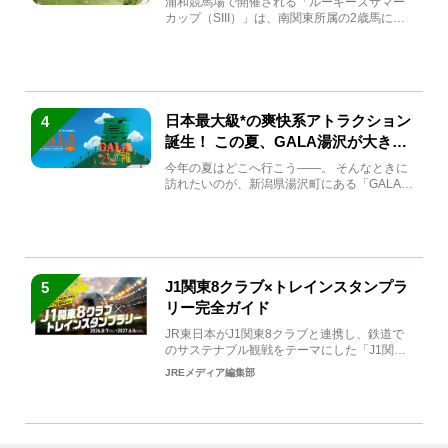
浦和競馬場で開催される「ルーキーズサマー
カップ（SIII）」は、南関東所属の2歳馬によ
る注目の重賞競走（...
日本最大級*の爽快系アトラクション
4
誕生！ この夏、GALA湯沢が大きく
生まれ変わる
今年の夏はどこへ行こう――。 そんなときに
訪れたいのが、新潟県湯沢町にある「GALA湯
沢」。2026年...
J1関東8クラブ×トレインスタンプラ
5
リー完全ガイド
JR東日本がJ1関東8クラブと連携し、鉄道で
のサステナブル観戦をテーマにした「J1関東8
クラブ×トレイン...
JREメディア編集部