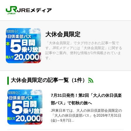
大休会員限定
「大休会員限定」でタグ付けされた記事一覧で
す。JREメディアには「大休会員限定」に関する
記事やご案内、便利な情報が1件掲載されていま
す。
大休会員限定の記事一覧（1件）
7月31日発売！第2回「大人の休日倶楽
部パス」で初秋の旅へ
JR東日本では、大人の休日倶楽部会員限定の
「大人の休日倶楽部パス」を2026年7月31日
(金)～9月7日...