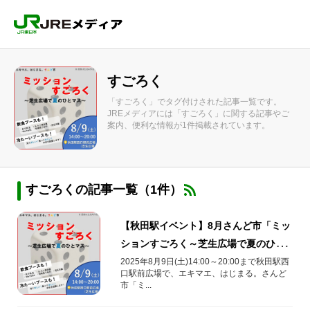
すごろく
「すごろく」でタグ付けされた記事一覧です。
JREメディアには「すごろく」に関する記事やご
案内、便利な情報が1件掲載されています。
すごろくの記事一覧（1件）
【秋田駅イベント】8月さんど市「ミッ
ションすごろく～芝生広場で夏のひと
マス」開催！
2025年8月9日(土)14:00～20:00まで秋田駅西
口駅前広場で、エキマエ、はじまる。さんど
市「ミ...