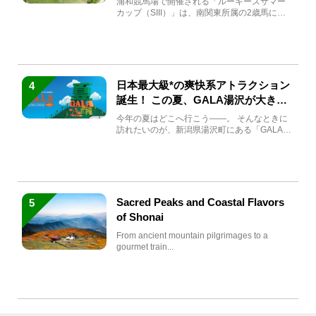
浦和競馬場で開催される「ルーキーズサマー
カップ（SIII）」は、南関東所属の2歳馬によ
る注目の重賞競走（...
日本最大級*の爽快系アトラクション
4
誕生！ この夏、GALA湯沢が大きく
生まれ変わる
今年の夏はどこへ行こう――。 そんなときに
訪れたいのが、新潟県湯沢町にある「GALA湯
沢」。2026年...
Sacred Peaks and Coastal Flavors
5
of Shonai
From ancient mountain pilgrimages to a
gourmet train...