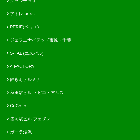
グランデュオ
アトレ -atre-
PERIE(ペリエ)
ジェフユナイテッド市原・千葉
S-PAL (エスパル)
A-FACTORY
錦糸町テルミナ
秋田駅ビル トピコ・アルス
CoCoLo
盛岡駅ビル フェザン
ガーラ湯沢