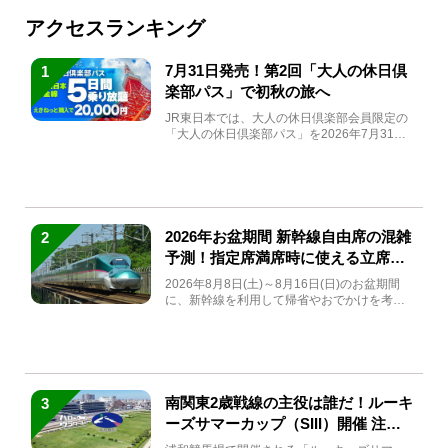
アクセスランキング
7月31日発売！第2回「大人の休日倶
1
楽部パス」で初秋の旅へ
JR東日本では、大人の休日倶楽部会員限定の
「大人の休日倶楽部パス」を2026年7月31日
(金)～9月7日...
2026年お盆期間 新幹線自由席の混雑
2
予測！指定席満席時に使える立席特
急券も解説
2026年8月8日(土)～8月16日(日)のお盆期間
に、新幹線を利用して帰省やおでかけを考え
ている方もい...
南関東2歳戦線の主役は誰だ！ルーキ
3
ーズサマーカップ（SIII）開催 注目
馬と見どころをチェック