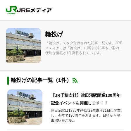
輪投げ
「輪投げ」でタグ付けされた記事一覧です。JRE
メディアには「輪投げ」に関する記事やご案内、
便利な情報が1件掲載されています。
輪投げの記事一覧（1件）
【JR千葉支社】津田沼駅開業130周年
記念イベントを開催します！！
津田沼駅は1895年(明治28年)9月21日に開業
し、今年で130周年を迎えます。日頃から津
田沼駅をご愛...