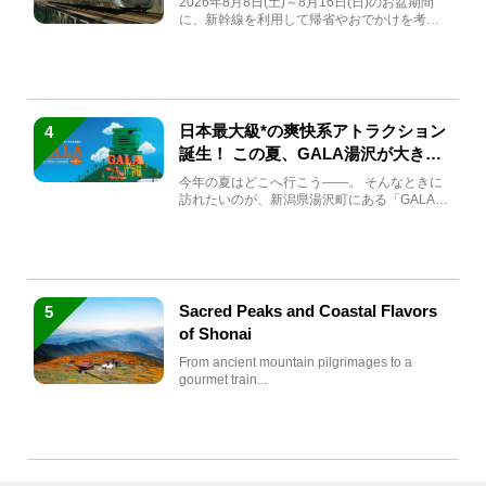
2026年8月8日(土)～8月16日(日)のお盆期間
に、新幹線を利用して帰省やおでかけを考え
ている方もい...
日本最大級*の爽快系アトラクション
4
誕生！ この夏、GALA湯沢が大きく
生まれ変わる
今年の夏はどこへ行こう――。 そんなときに
訪れたいのが、新潟県湯沢町にある「GALA湯
沢」。2026年...
Sacred Peaks and Coastal Flavors
5
of Shonai
From ancient mountain pilgrimages to a
gourmet train...