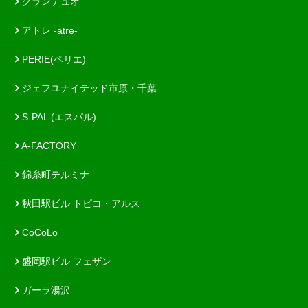
グランデュオ
アトレ -atre-
PERIE(ペリエ)
ジェフユナイテッド市原・千葉
S-PAL (エスパル)
A-FACTORY
錦糸町テルミナ
秋田駅ビル トピコ・アルス
CoCoLo
盛岡駅ビル フェザン
ガーラ湯沢