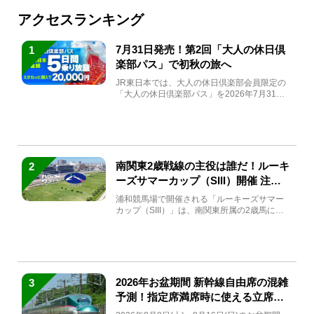
アクセスランキング
7月31日発売！第2回「大人の休日倶
1
楽部パス」で初秋の旅へ
JR東日本では、大人の休日倶楽部会員限定の
「大人の休日倶楽部パス」を2026年7月31日
(金)～9月7日...
南関東2歳戦線の主役は誰だ！ルーキ
2
ーズサマーカップ（SIII）開催 注目
馬と見どころをチェック
浦和競馬場で開催される「ルーキーズサマー
カップ（SIII）」は、南関東所属の2歳馬によ
る注目の重賞競走（...
2026年お盆期間 新幹線自由席の混雑
3
予測！指定席満席時に使える立席特
急券も解説