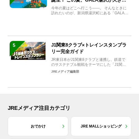
生まれ変わる
今年の夏はどこへ行こう――。 そんなときに
訪れたいのが、新潟県湯沢町にある「GALA湯
沢」。2026年...
J1関東8クラブ×トレインスタンプラ
5
リー完全ガイド
JR東日本がJ1関東8クラブと連携し、鉄道で
のサステナブル観戦をテーマにした「J1関東8
クラブ×トレイン...
JREメディア編集部
JREメディア注目カテゴリ
おでかけ
JRE MALLショッピング