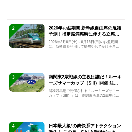
(金)～9月7日...
2026年お盆期間 新幹線自由席の混雑
2
予測！指定席満席時に使える立席特
急券も解説
2026年8月8日(土)～8月16日(日)のお盆期間
に、新幹線を利用して帰省やおでかけを考え
ている方もい...
南関東2歳戦線の主役は誰だ！ルーキ
3
ーズサマーカップ（SIII）開催 注目
馬と見どころをチェック
浦和競馬場で開催される「ルーキーズサマー
カップ（SIII）」は、南関東所属の2歳馬によ
る注目の重賞競走（...
日本最大級*の爽快系アトラクション
4
誕生！ この夏、GALA湯沢が大きく