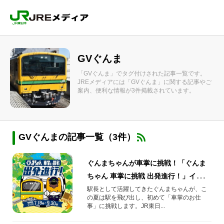
GVぐんま
「GVぐんま」でタグ付けされた記事一覧です。
JREメディアには「GVぐんま」に関する記事やご
案内、便利な情報が3件掲載されています。
GVぐんまの記事一覧（3件）
ぐんまちゃんが車掌に挑戦！「ぐんま
ちゃん 車掌に挑戦 出発進行！」イベン
ト情報まとめ
駅長として活躍してきたぐんまちゃんが、こ
の夏は駅を飛び出し、初めて「車掌のお仕
事」に挑戦します。JR東日...