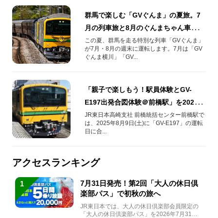
群馬で楽しむ「GVぐんま」の夏旅。7
月の列車旅と8月のぐんまちゃん車掌企
画
この夏、群馬を走る特別な列車「GVぐんま」
が7月・8月の週末に運転します。7月は「GV
ぐんま横川」「GV...
「親子で楽しもう！駅員体験とGV-
E197出発合図体験＠前橋駅」を2025年
8月9日(土)に開催！
JR東日本高崎支社 前橋統括センター前橋駅で
は、2025年8月9日(土)に「GV-E197」の運転
日に合...
アクセスランキング
7月31日発売！第2回「大人の休日倶
1
楽部パス」で初秋の旅へ
JR東日本では、大人の休日倶楽部会員限定の
「大人の休日倶楽部パス」を2026年7月31日