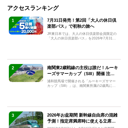
アクセスランキング
7月31日発売！第2回「大人の休日倶
1
楽部パス」で初秋の旅へ
JR東日本では、大人の休日倶楽部会員限定の
「大人の休日倶楽部パス」を2026年7月31日
(金)～9月7日...
南関東2歳戦線の主役は誰だ！ルーキ
2
ーズサマーカップ（SIII）開催 注目
馬と見どころをチェック
浦和競馬場で開催される「ルーキーズサマー
カップ（SIII）」は、南関東所属の2歳馬によ
る注目の重賞競走（...
2026年お盆期間 新幹線自由席の混雑
3
予測！指定席満席時に使える立席特
急券も解説