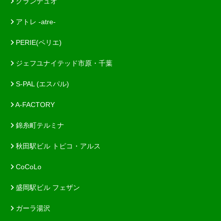
グランデュオ
アトレ -atre-
PERIE(ペリエ)
ジェフユナイテッド市原・千葉
S-PAL (エスパル)
A-FACTORY
錦糸町テルミナ
秋田駅ビル トピコ・アルス
CoCoLo
盛岡駅ビル フェザン
ガーラ湯沢