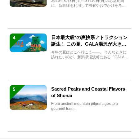
2026年8月8日(土)～8月16日(日)のお盆期間
に、新幹線を利用して帰省やおでかけを考え
ている方もい...
日本最大級*の爽快系アトラクション
4
誕生！ この夏、GALA湯沢が大きく
生まれ変わる
今年の夏はどこへ行こう――。 そんなときに
訪れたいのが、新潟県湯沢町にある「GALA湯
沢」。2026年...
Sacred Peaks and Coastal Flavors
5
of Shonai
From ancient mountain pilgrimages to a
gourmet train...