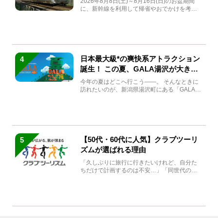
2026年8月8日(土)～8月16日(日)のお盆期間
に、新幹線を利用して帰省やおでかけを考え
ている方もい...
日本最大級*の爽快系アトラクション
4
誕生！ この夏、GALA湯沢が大きく
生まれ変わる
今年の夏はどこへ行こう――。 そんなときに
訪れたいのが、新潟県湯沢町にある「GALA湯
沢」。2026年...
【50代・60代に人気】クラブツーリ
5
ズムが選ばれる理由
「久しぶりに旅行に行きたいけれど、自分た
ちだけで計画するのは不安…」「同世代の方
と気兼ねなく楽しみたい」...