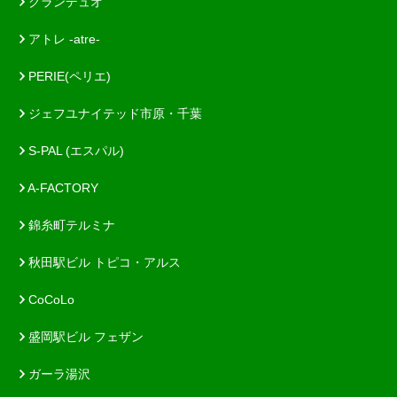
グランデュオ
アトレ -atre-
PERIE(ペリエ)
ジェフユナイテッド市原・千葉
S-PAL (エスパル)
A-FACTORY
錦糸町テルミナ
秋田駅ビル トピコ・アルス
CoCoLo
盛岡駅ビル フェザン
ガーラ湯沢