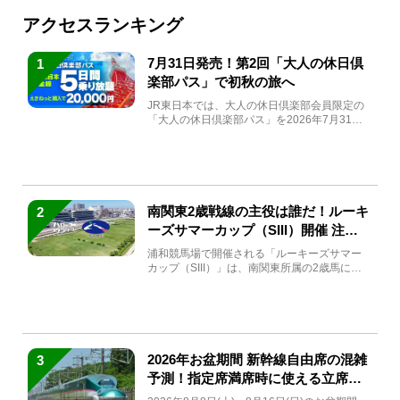
アクセスランキング
7月31日発売！第2回「大人の休日倶
1
楽部パス」で初秋の旅へ
JR東日本では、大人の休日倶楽部会員限定の
「大人の休日倶楽部パス」を2026年7月31日
(金)～9月7日...
南関東2歳戦線の主役は誰だ！ルーキ
2
ーズサマーカップ（SIII）開催 注目
馬と見どころをチェック
浦和競馬場で開催される「ルーキーズサマー
カップ（SIII）」は、南関東所属の2歳馬によ
る注目の重賞競走（...
2026年お盆期間 新幹線自由席の混雑
3
予測！指定席満席時に使える立席特
急券も解説