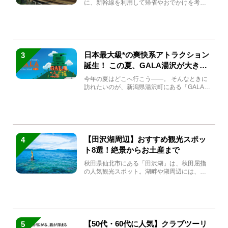
に、新幹線を利用して帰省やおでかけを考え
ている方もい...
日本最大級*の爽快系アトラクション
3
誕生！ この夏、GALA湯沢が大きく
生まれ変わる
今年の夏はどこへ行こう――。 そんなときに
訪れたいのが、新潟県湯沢町にある「GALA湯
沢」。2026年...
【田沢湖周辺】おすすめ観光スポッ
4
ト8選！絶景からお土産まで
秋田県仙北市にある「田沢湖」は、秋田屈指
の人気観光スポット。湖畔や湖周辺には、田
沢湖の魅力を堪能できる名...
【50代・60代に人気】クラブツーリ
5