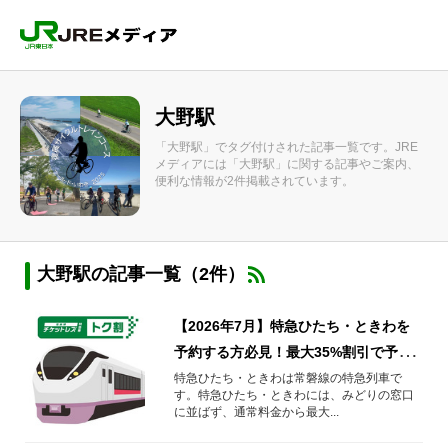
大野駅
「大野駅」でタグ付けされた記事一覧です。JRE
メディアには「大野駅」に関する記事やご案内、
便利な情報が2件掲載されています。
大野駅の記事一覧（2件）
【2026年7月】特急ひたち・ときわを
予約する方必見！最大35%割引で予約
する方法や知っておきたい情報を解
特急ひたち・ときわは常磐線の特急列車で
す。特急ひたち・ときわには、みどりの窓口
説！
に並ばず、通常料金から最大...