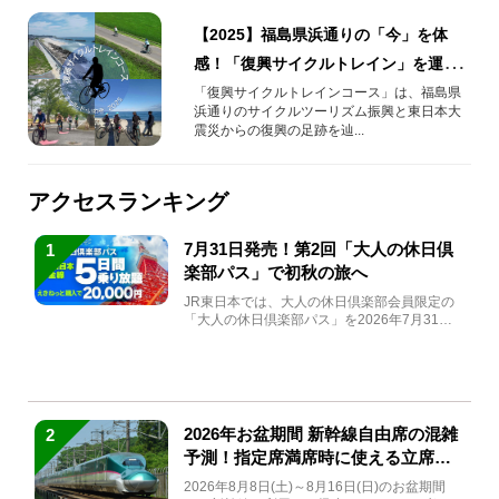
【2025】福島県浜通りの「今」を体
感！「復興サイクルトレイン」を運行
します！【ツール・ド・いわき2025】
「復興サイクルトレインコース」は、福島県
浜通りのサイクルツーリズム振興と東日本大
震災からの復興の足跡を辿...
アクセスランキング
7月31日発売！第2回「大人の休日倶
1
楽部パス」で初秋の旅へ
JR東日本では、大人の休日倶楽部会員限定の
「大人の休日倶楽部パス」を2026年7月31日
(金)～9月7日...
2026年お盆期間 新幹線自由席の混雑
2
予測！指定席満席時に使える立席特
急券も解説
2026年8月8日(土)～8月16日(日)のお盆期間