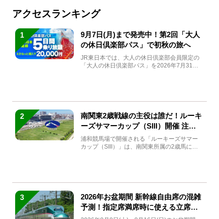
アクセスランキング
9月7日(月)まで発売中！第2回「大人
1
の休日倶楽部パス」で初秋の旅へ
JR東日本では、大人の休日倶楽部会員限定の
「大人の休日倶楽部パス」を2026年7月31日
(金)～9月7日...
南関東2歳戦線の主役は誰だ！ルーキ
2
ーズサマーカップ（SIII）開催 注目
馬と見どころをチェック
浦和競馬場で開催される「ルーキーズサマー
カップ（SIII）」は、南関東所属の2歳馬によ
る注目の重賞競走（...
2026年お盆期間 新幹線自由席の混雑
3
予測！指定席満席時に使える立席特
急券も解説