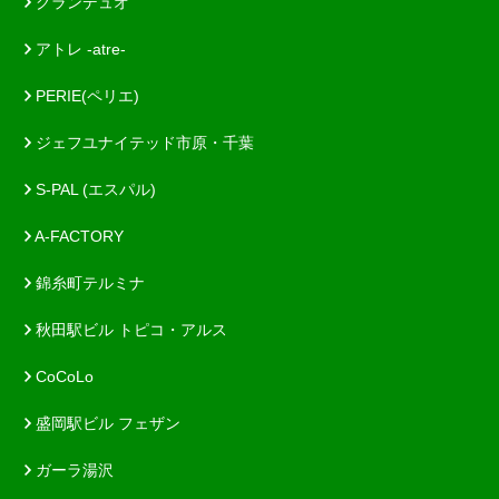
グランデュオ
アトレ -atre-
PERIE(ペリエ)
ジェフユナイテッド市原・千葉
S-PAL (エスパル)
A-FACTORY
錦糸町テルミナ
秋田駅ビル トピコ・アルス
CoCoLo
盛岡駅ビル フェザン
ガーラ湯沢