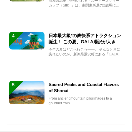
浦和競馬場で開催される「ルーキーズサマー
カップ（SIII）」は、南関東所属の2歳馬によ
る注目の重賞競走（...
日本最大級*の爽快系アトラクション
4
誕生！ この夏、GALA湯沢が大きく
生まれ変わる
今年の夏はどこへ行こう――。 そんなときに
訪れたいのが、新潟県湯沢町にある「GALA湯
沢」。2026年...
Sacred Peaks and Coastal Flavors
5
of Shonai
From ancient mountain pilgrimages to a
gourmet train...