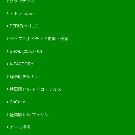
グランデュオ
アトレ -atre-
PERIE(ペリエ)
ジェフユナイテッド市原・千葉
S-PAL (エスパル)
A-FACTORY
錦糸町テルミナ
秋田駅ビル トピコ・アルス
CoCoLo
盛岡駅ビル フェザン
ガーラ湯沢