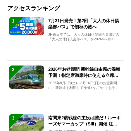
アクセスランキング
7月31日発売！第2回「大人の休日倶
1
楽部パス」で初秋の旅へ
JR東日本では、大人の休日倶楽部会員限定の
「大人の休日倶楽部パス」を2026年7月31日
(金)～9月7日...
2026年お盆期間 新幹線自由席の混雑
2
予測！指定席満席時に使える立席特
急券も解説
2026年8月8日(土)～8月16日(日)のお盆期間
に、新幹線を利用して帰省やおでかけを考え
ている方もい...
南関東2歳戦線の主役は誰だ！ルーキ
3
ーズサマーカップ（SIII）開催 注目
馬と見どころをチェック