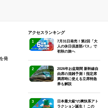
アクセスランキング
7月31日発売！第2回「大
1
人の休日倶楽部パス」で
初秋の旅へ
を発
2026年お盆期間 新幹線自
2
由席の混雑予測！指定席
満席時に使える立席特急
券も解説
日本最大級*の爽快系アト
3
ラクション誕生！ この