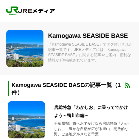
Kamogawa SEASIDE BASE
「Kamogawa SEASIDE BASE」でタグ付けされた
記事一覧です。JREメディアには「Kamogawa
SEASIDE BASE」に関する記事やご案内、便利な
情報が1件掲載されています。
Kamogawa SEASIDE BASEの記事一覧（1
件）
房総特急「わかしお」に乗ってでかけ
よう～鴨川市編～
千葉県鴨川市へおでかけなら房総特急「わか
しお」！豊かな自然が広がる里山、開放的な
海、ご当地グルメなど千葉...