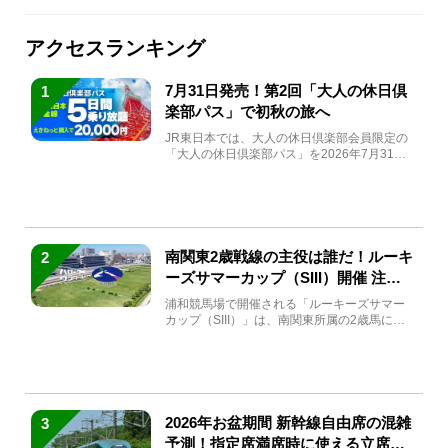
アクセスランキング
7月31日発売！第2回「大人の休日倶
1
楽部パス」で初秋の旅へ
JR東日本では、大人の休日倶楽部会員限定の
「大人の休日倶楽部パス」を2026年7月31日
(金)～9月7日...
南関東2歳戦線の主役は誰だ！ルーキ
2
ーズサマーカップ（SIII）開催 注目
馬と見どころをチェック
浦和競馬場で開催される「ルーキーズサマー
カップ（SIII）」は、南関東所属の2歳馬によ
る注目の重賞競走（...
2026年お盆期間 新幹線自由席の混雑
3
予測！指定席満席時に使える立席特