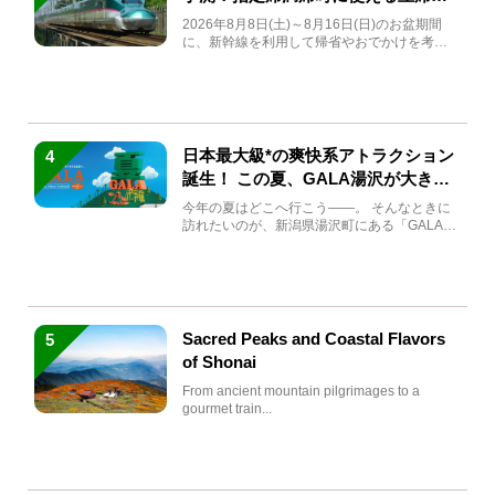
急券も解説
2026年8月8日(土)～8月16日(日)のお盆期間
に、新幹線を利用して帰省やおでかけを考え
ている方もい...
日本最大級*の爽快系アトラクション
4
誕生！ この夏、GALA湯沢が大きく
生まれ変わる
今年の夏はどこへ行こう――。 そんなときに
訪れたいのが、新潟県湯沢町にある「GALA湯
沢」。2026年...
Sacred Peaks and Coastal Flavors
5
of Shonai
From ancient mountain pilgrimages to a
gourmet train...