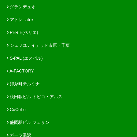
グランデュオ
アトレ -atre-
PERIE(ペリエ)
ジェフユナイテッド市原・千葉
S-PAL (エスパル)
A-FACTORY
錦糸町テルミナ
秋田駅ビル トピコ・アルス
CoCoLo
盛岡駅ビル フェザン
ガーラ湯沢