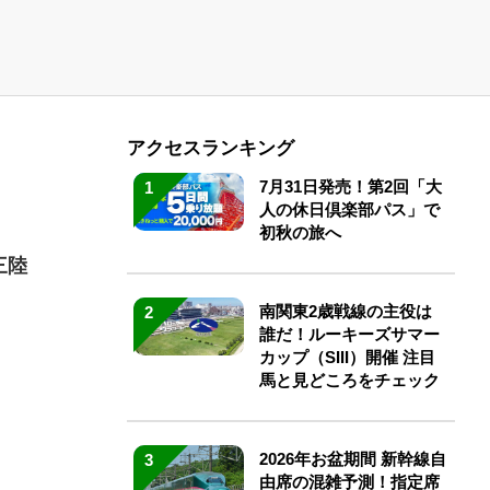
アクセスランキング
7月31日発売！第2回「大
1
人の休日倶楽部パス」で
初秋の旅へ
三陸
南関東2歳戦線の主役は
2
誰だ！ルーキーズサマー
カップ（SIII）開催 注目
馬と見どころをチェック
2026年お盆期間 新幹線自
3
由席の混雑予測！指定席