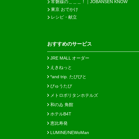
常磐線の＿＿＿！｜JOBANSEN KNOW
東京 おでかけ
レシピ・献立
おすすめのサービス
JRE MALL オーダー
えきねっと
*and trip. たびびと
びゅうたび
メトロポリタンホテルズ
和のゐ 角館
ホテルB4T
恵比寿発
LUMINE/NEWoMan