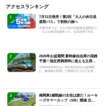
アクセスランキング
7月31日発売！第2回「大人の休日倶
1
楽部パス」で初秋の旅へ
JR東日本では、大人の休日倶楽部会員限定の
「大人の休日倶楽部パス」を2026年7月31日
(金)～9月7日...
2026年お盆期間 新幹線自由席の混雑
2
予測！指定席満席時に使える立席特
急券も解説
2026年8月8日(土)～8月16日(日)のお盆期間
に、新幹線を利用して帰省やおでかけを考え
ている方もい...
南関東2歳戦線の主役は誰だ！ルーキ
3
ーズサマーカップ（SIII）開催 注目
馬と見どころをチェック