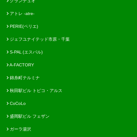
グランデュオ
アトレ -atre-
PERIE(ペリエ)
ジェフユナイテッド市原・千葉
S-PAL (エスパル)
A-FACTORY
錦糸町テルミナ
秋田駅ビル トピコ・アルス
CoCoLo
盛岡駅ビル フェザン
ガーラ湯沢