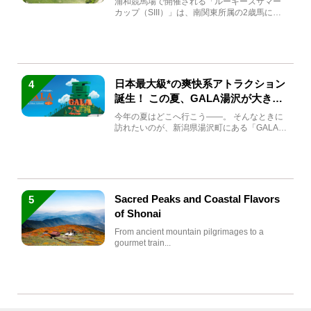
浦和競馬場で開催される「ルーキーズサマー
カップ（SIII）」は、南関東所属の2歳馬によ
る注目の重賞競走（...
日本最大級*の爽快系アトラクション
4
誕生！ この夏、GALA湯沢が大きく
生まれ変わる
今年の夏はどこへ行こう――。 そんなときに
訪れたいのが、新潟県湯沢町にある「GALA湯
沢」。2026年...
Sacred Peaks and Coastal Flavors
5
of Shonai
From ancient mountain pilgrimages to a
gourmet train...