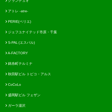
グランデュオ
アトレ -atre-
PERIE(ペリエ)
ジェフユナイテッド市原・千葉
S-PAL (エスパル)
A-FACTORY
錦糸町テルミナ
秋田駅ビル トピコ・アルス
CoCoLo
盛岡駅ビル フェザン
ガーラ湯沢