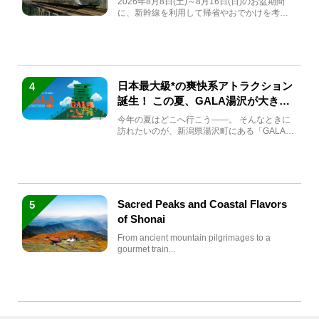
2026年8月8日(土)～8月16日(日)のお盆期間
に、新幹線を利用して帰省やおでかけを考え
ている方もい...
日本最大級*の爽快系アトラクション
4
誕生！ この夏、GALA湯沢が大きく
生まれ変わる
今年の夏はどこへ行こう――。 そんなときに
訪れたいのが、新潟県湯沢町にある「GALA湯
沢」。2026年...
Sacred Peaks and Coastal Flavors
5
of Shonai
From ancient mountain pilgrimages to a
gourmet train...