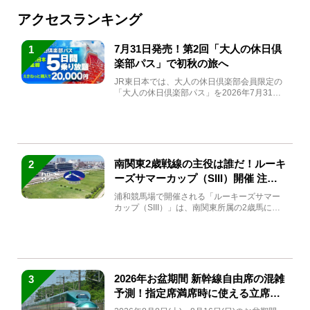
アクセスランキング
7月31日発売！第2回「大人の休日倶
1
楽部パス」で初秋の旅へ
JR東日本では、大人の休日倶楽部会員限定の
「大人の休日倶楽部パス」を2026年7月31日
(金)～9月7日...
南関東2歳戦線の主役は誰だ！ルーキ
2
ーズサマーカップ（SIII）開催 注目
馬と見どころをチェック
浦和競馬場で開催される「ルーキーズサマー
カップ（SIII）」は、南関東所属の2歳馬によ
る注目の重賞競走（...
2026年お盆期間 新幹線自由席の混雑
3
予測！指定席満席時に使える立席特
急券も解説