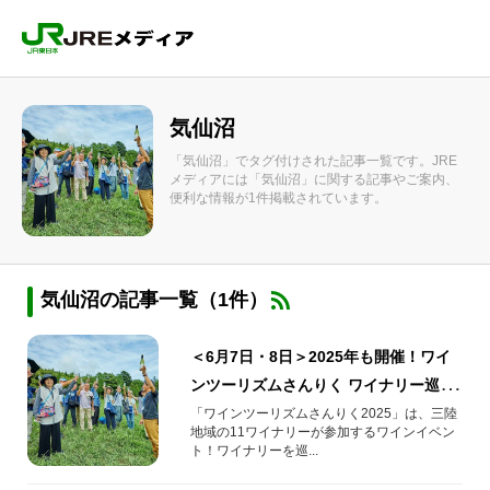
気仙沼
「気仙沼」でタグ付けされた記事一覧です。JRE
メディアには「気仙沼」に関する記事やご案内、
便利な情報が1件掲載されています。
気仙沼の記事一覧（1件）
＜6月7日・8日＞2025年も開催！ワイ
ンツーリズムさんりく ワイナリー巡り
＆三陸グルメ
「ワインツーリズムさんりく2025」は、三陸
地域の11ワイナリーが参加するワインイベン
ト！ワイナリーを巡...