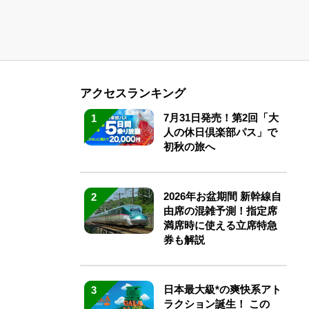
アクセスランキング
7月31日発売！第2回「大
1
人の休日倶楽部パス」で
初秋の旅へ
2026年お盆期間 新幹線自
2
由席の混雑予測！指定席
満席時に使える立席特急
券も解説
日本最大級*の爽快系アト
3
ラクション誕生！ この