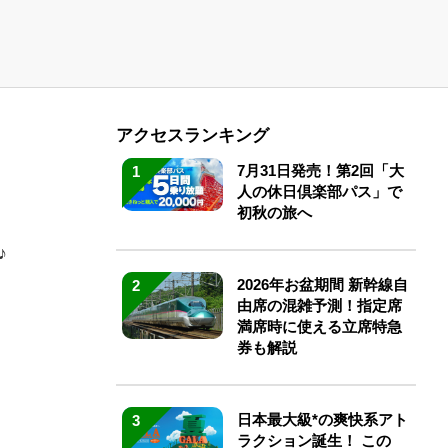
アクセスランキング
7月31日発売！第2回「大
1
人の休日倶楽部パス」で
初秋の旅へ
♪
2026年お盆期間 新幹線自
2
由席の混雑予測！指定席
満席時に使える立席特急
券も解説
日本最大級*の爽快系アト
3
ラクション誕生！ この