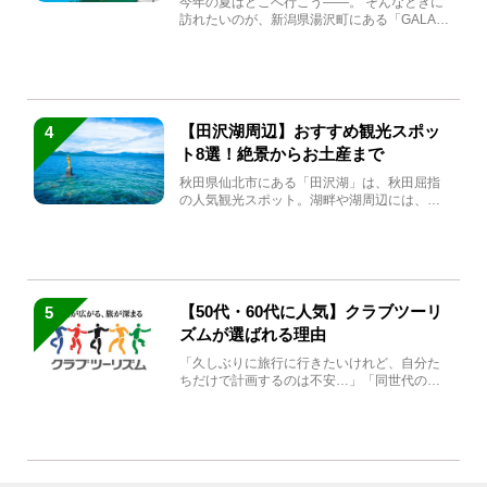
今年の夏はどこへ行こう――。 そんなときに
訪れたいのが、新潟県湯沢町にある「GALA湯
沢」。2026年...
【田沢湖周辺】おすすめ観光スポッ
4
ト8選！絶景からお土産まで
秋田県仙北市にある「田沢湖」は、秋田屈指
の人気観光スポット。湖畔や湖周辺には、田
沢湖の魅力を堪能できる名...
【50代・60代に人気】クラブツーリ
5
ズムが選ばれる理由
「久しぶりに旅行に行きたいけれど、自分た
ちだけで計画するのは不安…」「同世代の方
と気兼ねなく楽しみたい」...