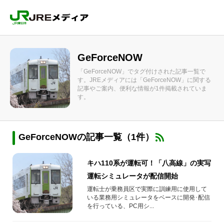
GeForceNOW
「GeForceNOW」でタグ付けされた記事一覧で
す。JREメディアには「GeForceNOW」に関する
記事やご案内、便利な情報が1件掲載されていま
す。
GeForceNOWの記事一覧（1件）
キハ110系が運転可！「八高線」の実写
運転シミュレータが配信開始
運転士が乗務員区で実際に訓練用に使用して
いる業務用シミュレータをベースに開発･配信
を行っている、PC用シ...