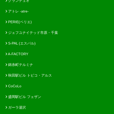
グランデュオ
アトレ -atre-
PERIE(ペリエ)
ジェフユナイテッド市原・千葉
S-PAL (エスパル)
A-FACTORY
錦糸町テルミナ
秋田駅ビル トピコ・アルス
CoCoLo
盛岡駅ビル フェザン
ガーラ湯沢