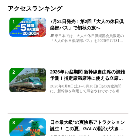
アクセスランキング
7月31日発売！第2回「大人の休日倶
1
楽部パス」で初秋の旅へ
JR東日本では、大人の休日倶楽部会員限定の
「大人の休日倶楽部パス」を2026年7月31日
(金)～9月7日...
2026年お盆期間 新幹線自由席の混雑
2
予測！指定席満席時に使える立席特
急券も解説
2026年8月8日(土)～8月16日(日)のお盆期間
に、新幹線を利用して帰省やおでかけを考え
ている方もい...
日本最大級*の爽快系アトラクション
3
誕生！ この夏、GALA湯沢が大きく
生まれ変わる