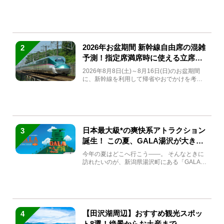
(金)～9月7日...
2026年お盆期間 新幹線自由席の混雑
2
予測！指定席満席時に使える立席特
急券も解説
2026年8月8日(土)～8月16日(日)のお盆期間
に、新幹線を利用して帰省やおでかけを考え
ている方もい...
日本最大級*の爽快系アトラクション
3
誕生！ この夏、GALA湯沢が大きく
生まれ変わる
今年の夏はどこへ行こう――。 そんなときに
訪れたいのが、新潟県湯沢町にある「GALA湯
沢」。2026年...
【田沢湖周辺】おすすめ観光スポッ
4
ト8選！絶景からお土産まで