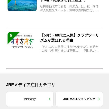
秋田県仙北市にある「田沢湖」は、秋田屈指
の人気観光スポット。湖畔や湖周辺には、田
沢湖の魅力を堪能できる名...
【50代・60代に人気】クラブツーリ
5
ズムが選ばれる理由
「久しぶりに旅行に行きたいけれど、自分た
ちだけで計画するのは不安…」「同世代の方
と気兼ねなく楽しみたい」...
JREメディア注目カテゴリ
おでかけ
JRE MALLショッピング