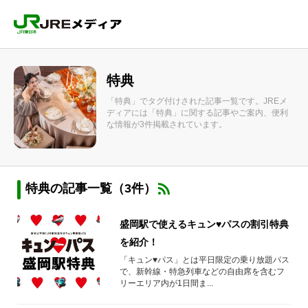
特典
「特典」でタグ付けされた記事一覧です。JREメ
ディアには「特典」に関する記事やご案内、便利
な情報が3件掲載されています。
特典の記事一覧（3件）
盛岡駅で使えるキュン♥パスの割引特典
を紹介！
「キュン♥パス」とは平日限定の乗り放題パス
で、新幹線・特急列車などの自由席を含むフ
リーエリア内が1日間ま...