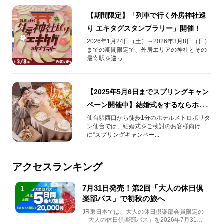
【期間限定】「列車で行く外房神社巡
り エキタグスタンプラリー」開催！
2026年1月24日（土）～2026年3月8日（日）
までの期間限定で、外房エリアの神社とその
最寄駅を巡っ...
【2025年5月6日までスプリングキャン
ペーン開催中】結婚式をするならホテ
ルメトロポリタン仙台へ行こう！！
仙台駅西口から徒歩1分のホテルメトロポリタ
ン仙台では、結婚式をご検討のお客様向け
に“スプリングキャンペー...
アクセスランキング
7月31日発売！第2回「大人の休日倶
1
楽部パス」で初秋の旅へ
JR東日本では、大人の休日倶楽部会員限定の
「大人の休日倶楽部パス」を2026年7月31日