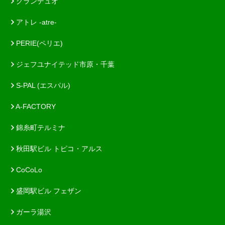
グランデュオ
アトレ -atre-
PERIE(ペリエ)
ジェフユナイテッド市原・千葉
S-PAL (エスパル)
A-FACTORY
錦糸町テルミナ
秋田駅ビル トピコ・アルス
CoCoLo
盛岡駅ビル フェザン
ガーラ湯沢