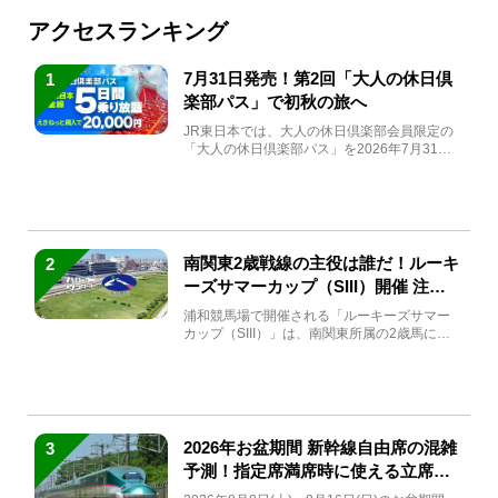
アクセスランキング
7月31日発売！第2回「大人の休日倶
1
楽部パス」で初秋の旅へ
JR東日本では、大人の休日倶楽部会員限定の
「大人の休日倶楽部パス」を2026年7月31日
(金)～9月7日...
南関東2歳戦線の主役は誰だ！ルーキ
2
ーズサマーカップ（SIII）開催 注目
馬と見どころをチェック
浦和競馬場で開催される「ルーキーズサマー
カップ（SIII）」は、南関東所属の2歳馬によ
る注目の重賞競走（...
2026年お盆期間 新幹線自由席の混雑
3
予測！指定席満席時に使える立席特
急券も解説