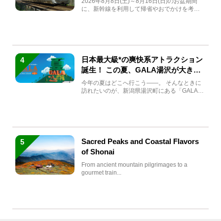
2026年8月8日(土)～8月16日(日)のお盆期間
に、新幹線を利用して帰省やおでかけを考え
ている方もい...
日本最大級*の爽快系アトラクション
4
誕生！ この夏、GALA湯沢が大きく
生まれ変わる
今年の夏はどこへ行こう――。 そんなときに
訪れたいのが、新潟県湯沢町にある「GALA湯
沢」。2026年...
Sacred Peaks and Coastal Flavors
5
of Shonai
From ancient mountain pilgrimages to a
gourmet train...