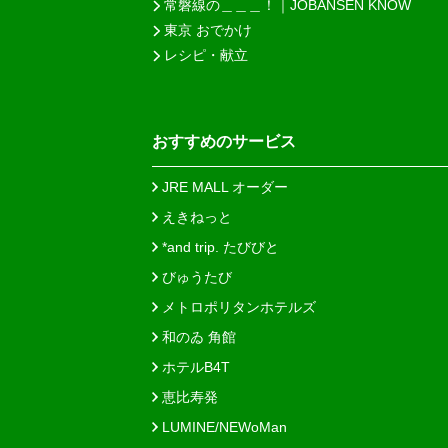
常磐線の＿＿＿！｜JOBANSEN KNOW
東京 おでかけ
レシピ・献立
おすすめのサービス
JRE MALL オーダー
えきねっと
*and trip. たびびと
びゅうたび
メトロポリタンホテルズ
和のゐ 角館
ホテルB4T
恵比寿発
LUMINE/NEWoMan