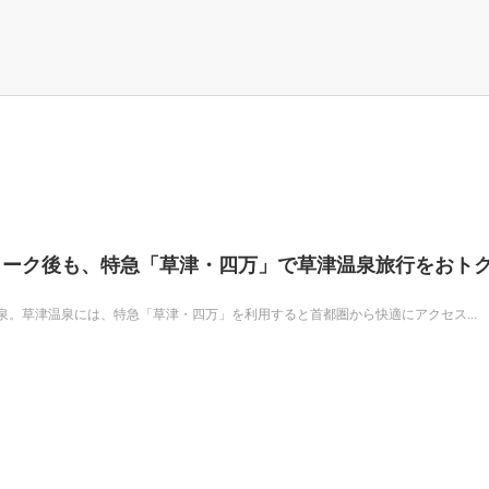
ィーク後も、特急「草津・四万」で草津温泉旅行をおト
。草津温泉には、特急「草津・四万」を利用すると首都圏から快適にアクセス...