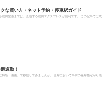
トクな買い方・ネット予約・停車駅ガイド
成田空港までは、直通する成田エクスプレスが便利です。 この記事では成...
快適通勤！
特急「湘南」で移動してみませんか。 全席において事前の座席指定が可能...