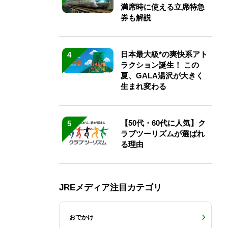
満席時に使える立席特急
券も解説
日本最大級*の爽快系アト
4
ラクション誕生！ この
夏、GALA湯沢が大きく
生まれ変わる
【50代・60代に人気】ク
5
ラブツーリズムが選ばれ
る理由
JREメディア注目カテゴリ
おでかけ