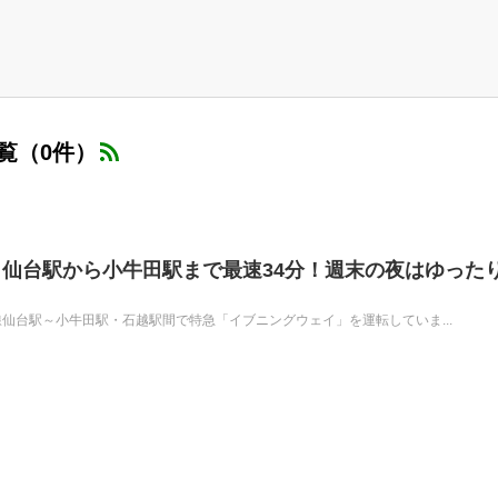
覧（0件）
仙台駅から小牛田駅まで最速34分！週末の夜はゆった
本線仙台駅～小牛田駅・石越駅間で特急「イブニングウェイ」を運転していま...