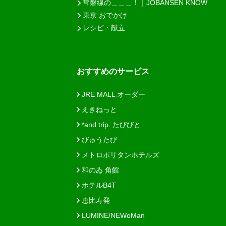
常磐線の＿＿＿！｜JOBANSEN KNOW
東京 おでかけ
レシピ・献立
おすすめのサービス
JRE MALL オーダー
えきねっと
*and trip. たびびと
びゅうたび
メトロポリタンホテルズ
和のゐ 角館
ホテルB4T
恵比寿発
LUMINE/NEWoMan