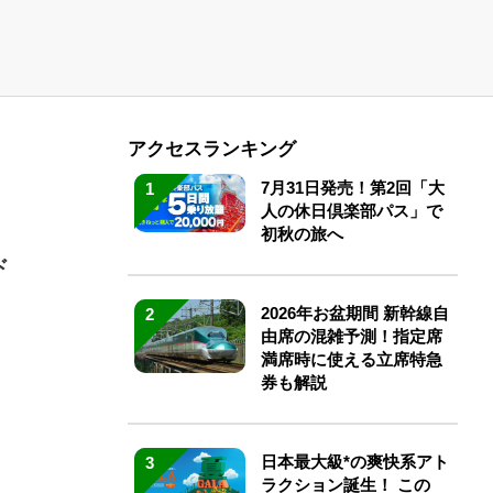
アクセスランキング
7月31日発売！第2回「大
1
人の休日倶楽部パス」で
初秋の旅へ
ド
2026年お盆期間 新幹線自
2
由席の混雑予測！指定席
満席時に使える立席特急
券も解説
日本最大級*の爽快系アト
3
ラクション誕生！ この