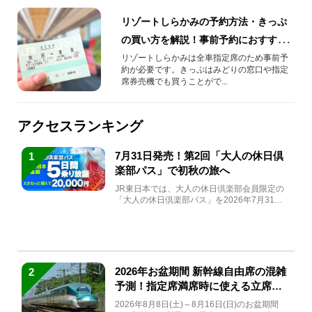
リゾートしらかみの予約方法・きっぷ
の買い方を解説！事前予約におすすめ
な「えきねっと」の操作方法も紹介
リゾートしらかみは全車指定席のため事前予
約が必要です。きっぷはみどりの窓口や指定
席券売機でも買うことがで...
アクセスランキング
7月31日発売！第2回「大人の休日倶
1
楽部パス」で初秋の旅へ
JR東日本では、大人の休日倶楽部会員限定の
「大人の休日倶楽部パス」を2026年7月31日
(金)～9月7日...
2026年お盆期間 新幹線自由席の混雑
2
予測！指定席満席時に使える立席特
急券も解説
2026年8月8日(土)～8月16日(日)のお盆期間