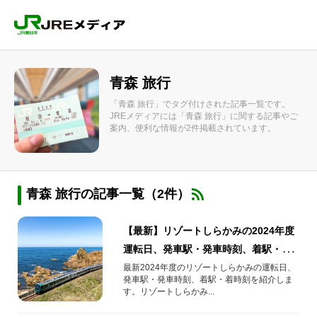
青森 旅行
「青森 旅行」でタグ付けされた記事一覧です。
JREメディアには「青森 旅行」に関する記事やご
案内、便利な情報が2件掲載されています。
青森 旅行の記事一覧（2件）
【最新】リゾートしらかみの2024年度
運転日、発車駅・発車時刻、着駅・着
時刻をご紹介
最新2024年度のリゾートしらかみの運転日、
発車駅・発車時刻、着駅・着時刻を紹介しま
す。リゾートしらかみ...