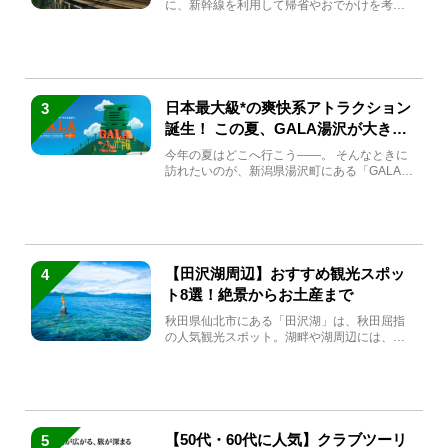
に、新幹線を利用して帰省やおでかけを考え
ている方もい...
日本最大級*の爽快系アトラクション
3
誕生！ この夏、GALA湯沢が大きく
生まれ変わる
今年の夏はどこへ行こう――。 そんなときに
訪れたいのが、新潟県湯沢町にある「GALA湯
沢」。2026年...
【田沢湖周辺】おすすめ観光スポッ
4
ト8選！絶景からお土産まで
秋田県仙北市にある「田沢湖」は、秋田屈指
の人気観光スポット。湖畔や湖周辺には、田
沢湖の魅力を堪能できる名...
【50代・60代に人気】クラブツーリ
5