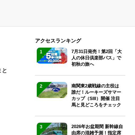
アクセスランキング
7月31日発売！第2回「大
1
人の休日倶楽部パス」で
初秋の旅へ
まと
南関東2歳戦線の主役は
2
誰だ！ルーキーズサマー
カップ（SIII）開催 注目
馬と見どころをチェック
2026年お盆期間 新幹線自
3
由席の混雑予測！指定席