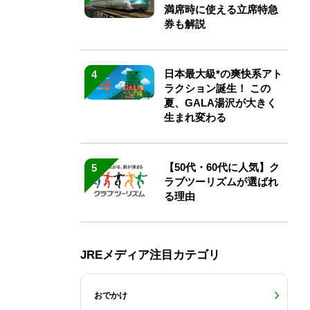
満席時に使える立席特急
券も解説
日本最大級*の爽快系アト
4
ラクション誕生！ この
夏、GALA湯沢が大きく
生まれ変わる
【50代・60代に人気】ク
5
ラブツーリズムが選ばれ
る理由
JREメディア注目カテゴリ
おでかけ