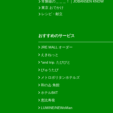
常磐線の＿＿＿！｜JOBANSEN KNOW
東京 おでかけ
レシピ・献立
おすすめのサービス
JRE MALL オーダー
えきねっと
*and trip. たびびと
びゅうたび
メトロポリタンホテルズ
和のゐ 角館
ホテルB4T
恵比寿発
LUMINE/NEWoMan