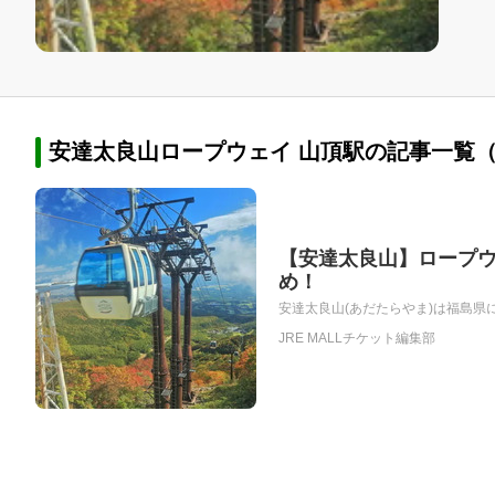
安達太良山ロープウェイ 山頂駅の記事一覧（
【安達太良山】ロープウ
め！
安達太良山(あだたらやま)は福島県に
JRE MALLチケット編集部