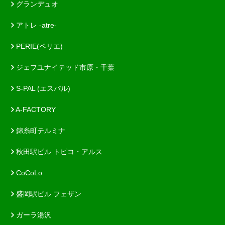
グランデュオ
アトレ -atre-
PERIE(ペリエ)
ジェフユナイテッド市原・千葉
S-PAL (エスパル)
A-FACTORY
錦糸町テルミナ
秋田駅ビル トピコ・アルス
CoCoLo
盛岡駅ビル フェザン
ガーラ湯沢