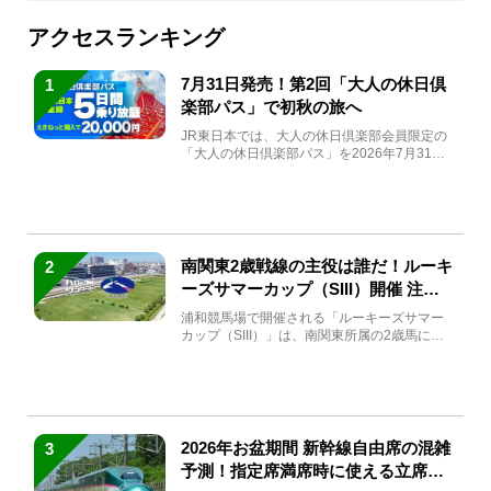
アクセスランキング
7月31日発売！第2回「大人の休日倶
1
楽部パス」で初秋の旅へ
JR東日本では、大人の休日倶楽部会員限定の
「大人の休日倶楽部パス」を2026年7月31日
(金)～9月7日...
南関東2歳戦線の主役は誰だ！ルーキ
2
ーズサマーカップ（SIII）開催 注目
馬と見どころをチェック
浦和競馬場で開催される「ルーキーズサマー
カップ（SIII）」は、南関東所属の2歳馬によ
る注目の重賞競走（...
2026年お盆期間 新幹線自由席の混雑
3
予測！指定席満席時に使える立席特