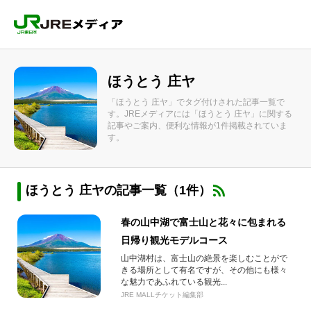
ほうとう 庄ヤ
「ほうとう 庄ヤ」でタグ付けされた記事一覧で
す。JREメディアには「ほうとう 庄ヤ」に関する
記事やご案内、便利な情報が1件掲載されていま
す。
ほうとう 庄ヤの記事一覧（1件）
春の山中湖で富士山と花々に包まれる
日帰り観光モデルコース
山中湖村は、富士山の絶景を楽しむことがで
きる場所として有名ですが、その他にも様々
な魅力であふれている観光...
JRE MALLチケット編集部