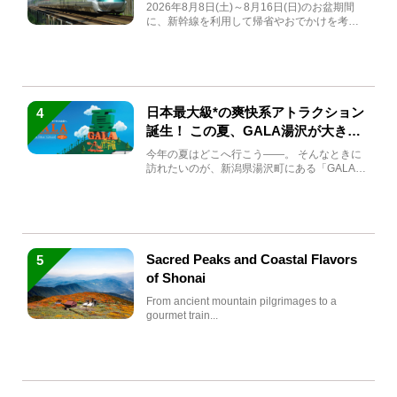
急券も解説
2026年8月8日(土)～8月16日(日)のお盆期間
に、新幹線を利用して帰省やおでかけを考え
ている方もい...
日本最大級*の爽快系アトラクション
4
誕生！ この夏、GALA湯沢が大きく
生まれ変わる
今年の夏はどこへ行こう――。 そんなときに
訪れたいのが、新潟県湯沢町にある「GALA湯
沢」。2026年...
Sacred Peaks and Coastal Flavors
5
of Shonai
From ancient mountain pilgrimages to a
gourmet train...