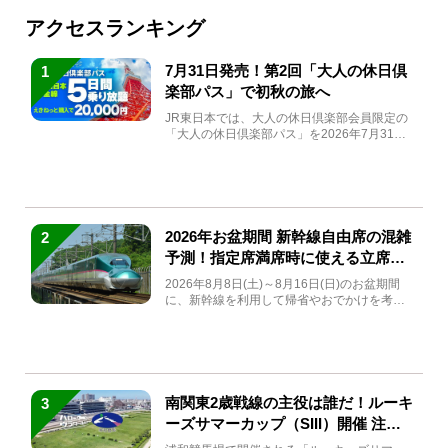
アクセスランキング
7月31日発売！第2回「大人の休日倶
1
楽部パス」で初秋の旅へ
JR東日本では、大人の休日倶楽部会員限定の
「大人の休日倶楽部パス」を2026年7月31日
(金)～9月7日...
2026年お盆期間 新幹線自由席の混雑
2
予測！指定席満席時に使える立席特
急券も解説
2026年8月8日(土)～8月16日(日)のお盆期間
に、新幹線を利用して帰省やおでかけを考え
ている方もい...
南関東2歳戦線の主役は誰だ！ルーキ
3
ーズサマーカップ（SIII）開催 注目
馬と見どころをチェック