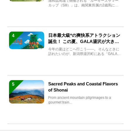
浦和競馬場で開催される「ルーキーズサマー
カップ（SIII）」は、南関東所属の2歳馬によ
る注目の重賞競走（...
日本最大級*の爽快系アトラクション
4
誕生！ この夏、GALA湯沢が大きく
生まれ変わる
今年の夏はどこへ行こう――。 そんなときに
訪れたいのが、新潟県湯沢町にある「GALA湯
沢」。2026年...
Sacred Peaks and Coastal Flavors
5
of Shonai
From ancient mountain pilgrimages to a
gourmet train...