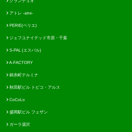
グランデュオ
アトレ -atre-
PERIE(ペリエ)
ジェフユナイテッド市原・千葉
S-PAL (エスパル)
A-FACTORY
錦糸町テルミナ
秋田駅ビル トピコ・アルス
CoCoLo
盛岡駅ビル フェザン
ガーラ湯沢