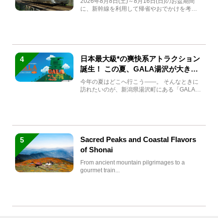
2026年8月8日(土)～8月16日(日)のお盆期間
に、新幹線を利用して帰省やおでかけを考え
ている方もい...
日本最大級*の爽快系アトラクション
4
誕生！ この夏、GALA湯沢が大きく
生まれ変わる
今年の夏はどこへ行こう――。 そんなときに
訪れたいのが、新潟県湯沢町にある「GALA湯
沢」。2026年...
Sacred Peaks and Coastal Flavors
5
of Shonai
From ancient mountain pilgrimages to a
gourmet train...