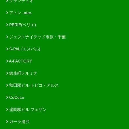
グランデュオ
アトレ -atre-
PERIE(ペリエ)
ジェフユナイテッド市原・千葉
S-PAL (エスパル)
A-FACTORY
錦糸町テルミナ
秋田駅ビル トピコ・アルス
CoCoLo
盛岡駅ビル フェザン
ガーラ湯沢