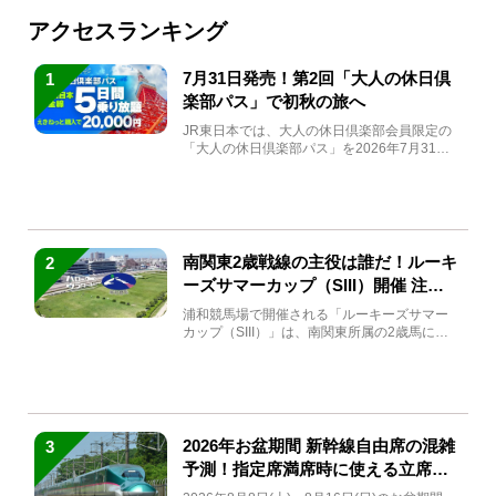
アクセスランキング
7月31日発売！第2回「大人の休日倶
1
楽部パス」で初秋の旅へ
JR東日本では、大人の休日倶楽部会員限定の
「大人の休日倶楽部パス」を2026年7月31日
(金)～9月7日...
南関東2歳戦線の主役は誰だ！ルーキ
2
ーズサマーカップ（SIII）開催 注目
馬と見どころをチェック
浦和競馬場で開催される「ルーキーズサマー
カップ（SIII）」は、南関東所属の2歳馬によ
る注目の重賞競走（...
2026年お盆期間 新幹線自由席の混雑
3
予測！指定席満席時に使える立席特
急券も解説