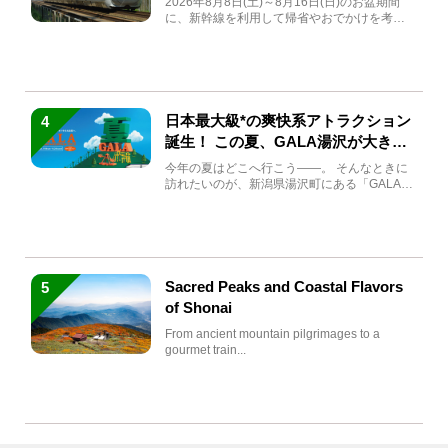
2026年8月8日(土)～8月16日(日)のお盆期間
に、新幹線を利用して帰省やおでかけを考え
ている方もい...
日本最大級*の爽快系アトラクション
4
誕生！ この夏、GALA湯沢が大きく
生まれ変わる
今年の夏はどこへ行こう――。 そんなときに
訪れたいのが、新潟県湯沢町にある「GALA湯
沢」。2026年...
Sacred Peaks and Coastal Flavors
5
of Shonai
From ancient mountain pilgrimages to a
gourmet train...