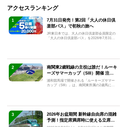
アクセスランキング
7月31日発売！第2回「大人の休日倶
1
楽部パス」で初秋の旅へ
JR東日本では、大人の休日倶楽部会員限定の
「大人の休日倶楽部パス」を2026年7月31日
(金)～9月7日...
南関東2歳戦線の主役は誰だ！ルーキ
2
ーズサマーカップ（SIII）開催 注目
馬と見どころをチェック
浦和競馬場で開催される「ルーキーズサマー
カップ（SIII）」は、南関東所属の2歳馬によ
る注目の重賞競走（...
2026年お盆期間 新幹線自由席の混雑
3
予測！指定席満席時に使える立席特
急券も解説