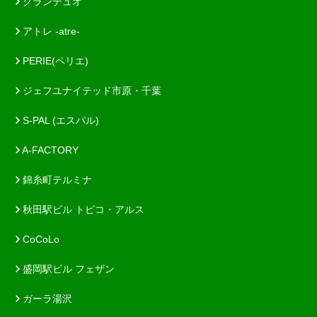
グランデュオ
アトレ -atre-
PERIE(ペリエ)
ジェフユナイテッド市原・千葉
S-PAL (エスパル)
A-FACTORY
錦糸町テルミナ
秋田駅ビル トピコ・アルス
CoCoLo
盛岡駅ビル フェザン
ガーラ湯沢