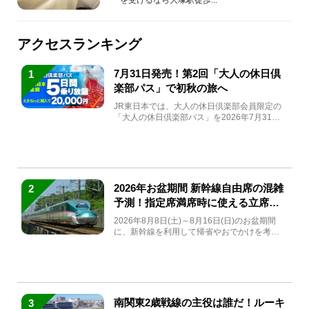
アクセスランキング
7月31日発売！第2回「大人の休日倶
1
楽部パス」で初秋の旅へ
JR東日本では、大人の休日倶楽部会員限定の
「大人の休日倶楽部パス」を2026年7月31日
(金)～9月7日...
2026年お盆期間 新幹線自由席の混雑
2
予測！指定席満席時に使える立席特
急券も解説
2026年8月8日(土)～8月16日(日)のお盆期間
に、新幹線を利用して帰省やおでかけを考え
ている方もい...
南関東2歳戦線の主役は誰だ！ルーキ
3