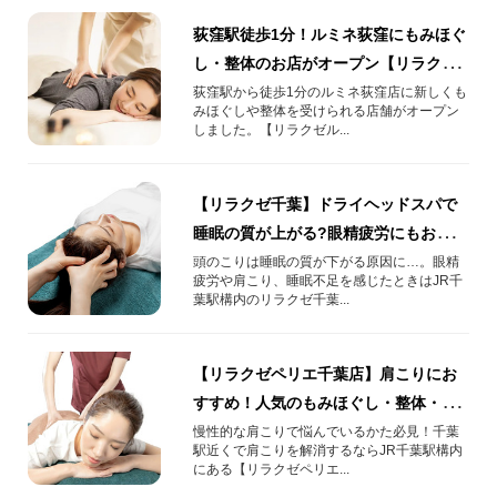
荻窪駅徒歩1分！ルミネ荻窪にもみほぐ
し・整体のお店がオープン【リラクゼ
ルミネ荻窪店】
荻窪駅から徒歩1分のルミネ荻窪店に新しくも
みほぐしや整体を受けられる店舗がオープン
しました。【リラクゼル...
【リラクゼ千葉】ドライヘッドスパで
睡眠の質が上がる?眼精疲労にもおすす
めの頭部集中ケア！
頭のこりは睡眠の質が下がる原因に…。眼精
疲労や肩こり、睡眠不足を感じたときはJR千
葉駅構内のリラクゼ千葉...
【リラクゼペリエ千葉店】肩こりにお
すすめ！人気のもみほぐし・整体・肩
甲骨はがしをご紹介！もみほぐしと整
慢性的な肩こりで悩んでいるかた必見！千葉
駅近くで肩こりを解消するならJR千葉駅構内
体の違いも
にある【リラクゼペリエ...