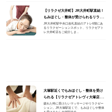
【リラクゼ大井町】JR大井町駅直結！
もみほぐし・整体が受けられるリラク
ゼーションスポット！
JR大井町駅中央口改札直結のアトレ6階にあ
るリラクゼーションスポット、リラクゼアト
レ大井町店をご紹介しま...
大塚駅近くでもみほぐし・整体を受け
られる【リラクゼアトレヴィ大塚店】
店舗情報や人気のおすすめメニューを
疲れた時に受けたいマッサージやリラクゼー
ション。JR大塚駅近くで、もみほぐしや整体
ご紹介！
を受けるなら大塚駅徒歩...