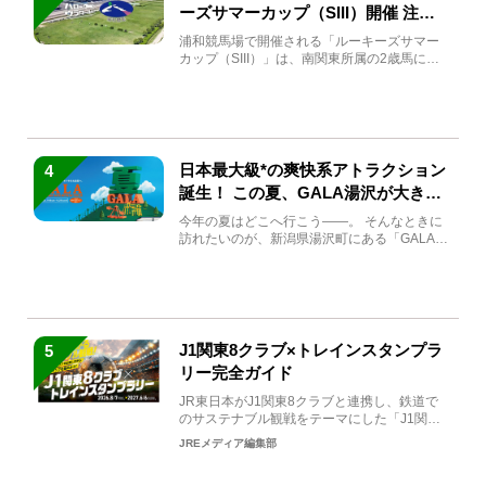
ーズサマーカップ（SIII）開催 注目
馬と見どころをチェック
浦和競馬場で開催される「ルーキーズサマー
カップ（SIII）」は、南関東所属の2歳馬によ
る注目の重賞競走（...
日本最大級*の爽快系アトラクション
4
誕生！ この夏、GALA湯沢が大きく
生まれ変わる
今年の夏はどこへ行こう――。 そんなときに
訪れたいのが、新潟県湯沢町にある「GALA湯
沢」。2026年...
J1関東8クラブ×トレインスタンプラ
5
リー完全ガイド
JR東日本がJ1関東8クラブと連携し、鉄道で
のサステナブル観戦をテーマにした「J1関東8
クラブ×トレイン...
JREメディア編集部