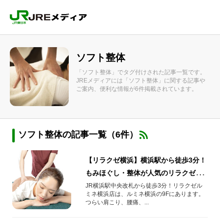
ソフト整体
「ソフト整体」でタグ付けされた記事一覧です。
JREメディアには「ソフト整体」に関する記事や
ご案内、便利な情報が6件掲載されています。
ソフト整体の記事一覧（6件）
【リラクゼ横浜】横浜駅から徒歩3分！
もみほぐし・整体が人気のリラクゼー
ションスポット！
JR横浜駅中央改札から徒歩3分！リラクゼル
ミネ横浜店は、ルミネ横浜の9Fにあります。
つらい肩こり、腰痛、...