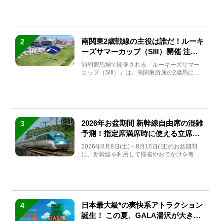
南関東2歳戦線の主役は誰だ！ルーキ
2
ーズサマーカップ（SIII）開催 注目
馬と見どころをチェック
浦和競馬場で開催される「ルーキーズサマー
カップ（SIII）」は、南関東所属の2歳馬によ
る注目の重賞競走（...
2026年お盆期間 新幹線自由席の混雑
3
予測！指定席満席時に使える立席特
急券も解説
2026年8月8日(土)～8月16日(日)のお盆期間
に、新幹線を利用して帰省やおでかけを考え
ている方もい...
日本最大級*の爽快系アトラクション
4
誕生！ この夏、GALA湯沢が大きく