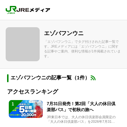
エゾバフンウニ
「エゾバフンウニ」でタグ付けされた記事一覧で
す。JREメディアには「エゾバフンウニ」に関す
る記事やご案内、便利な情報が1件掲載されていま
す。
エゾバフンウニの記事一覧（1件）
アクセスランキング
7月31日発売！第2回「大人の休日倶
1
楽部パス」で初秋の旅へ
JR東日本では、大人の休日倶楽部会員限定の
「大人の休日倶楽部パス」を2026年7月31日
(金)～9月7日...