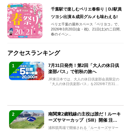
千葉駅で楽しむペリエ春祭り｜DJ駅員
ツヨシ出演＆成田グルメも味わえる!
ペリエ千葉の屋外スペース「ペリヨコ」で、
2026年3月20日(金・祝)、21日(土)の二日間、
春のイベン...
アクセスランキング
7月31日発売！第2回「大人の休日倶
1
楽部パス」で初秋の旅へ
JR東日本では、大人の休日倶楽部会員限定の
「大人の休日倶楽部パス」を2026年7月31日
(金)～9月7日...
南関東2歳戦線の主役は誰だ！ルーキ
2
ーズサマーカップ（SIII）開催 注目
馬と見どころをチェック
浦和競馬場で開催される「ルーキーズサマー