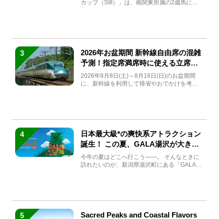
カップ（SIII）」は、南関東所属の2歳馬によ
る注目の重賞競走（...
2026年お盆期間 新幹線自由席の混雑
3
予測！指定席満席時に使える立席特
急券も解説
2026年8月8日(土)～8月16日(日)のお盆期間
に、新幹線を利用して帰省やおでかけを考え
ている方もい...
日本最大級*の爽快系アトラクション
4
誕生！ この夏、GALA湯沢が大きく
生まれ変わる
今年の夏はどこへ行こう――。 そんなときに
訪れたいのが、新潟県湯沢町にある「GALA湯
沢」。2026年...
Sacred Peaks and Coastal Flavors
5