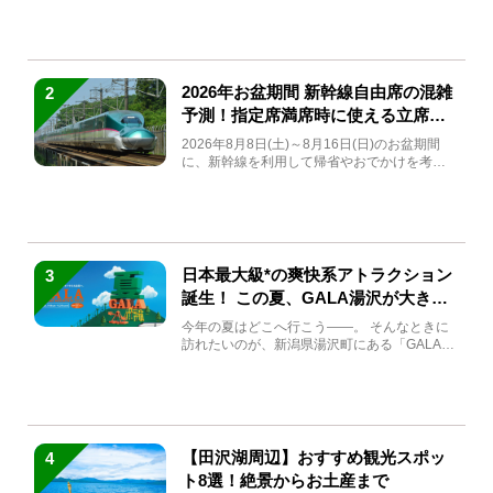
2026年お盆期間 新幹線自由席の混雑
2
予測！指定席満席時に使える立席特
急券も解説
2026年8月8日(土)～8月16日(日)のお盆期間
に、新幹線を利用して帰省やおでかけを考え
ている方もい...
日本最大級*の爽快系アトラクション
3
誕生！ この夏、GALA湯沢が大きく
生まれ変わる
今年の夏はどこへ行こう――。 そんなときに
訪れたいのが、新潟県湯沢町にある「GALA湯
沢」。2026年...
【田沢湖周辺】おすすめ観光スポッ
4
ト8選！絶景からお土産まで