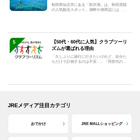
秋田県仙北市にある「田沢湖」は、秋田屈指
の人気観光スポット。湖畔や湖周辺には、田
沢湖の魅力を堪能できる名...
【50代・60代に人気】クラブツーリ
5
ズムが選ばれる理由
「久しぶりに旅行に行きたいけれど、自分た
ちだけで計画するのは不安…」「同世代の方
と気兼ねなく楽しみたい」...
JREメディア注目カテゴリ
おでかけ
JRE MALLショッピング