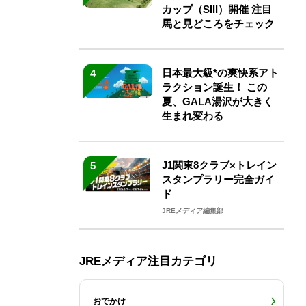
カップ（SIII）開催 注目
馬と見どころをチェック
日本最大級*の爽快系アト
4
ラクション誕生！ この
夏、GALA湯沢が大きく
生まれ変わる
J1関東8クラブ×トレイン
5
スタンプラリー完全ガイ
ド
JREメディア編集部
JREメディア注目カテゴリ
おでかけ