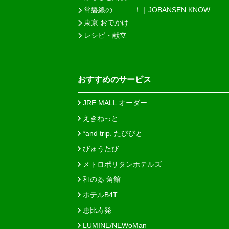
常磐線の＿＿＿！｜JOBANSEN KNOW
東京 おでかけ
レシピ・献立
おすすめのサービス
JRE MALL オーダー
えきねっと
*and trip. たびびと
びゅうたび
メトロポリタンホテルズ
和のゐ 角館
ホテルB4T
恵比寿発
LUMINE/NEWoMan