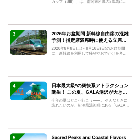
カップ（SIII）」は、南関東所属の2歳馬によ
る注目の重賞競走（...
2026年お盆期間 新幹線自由席の混雑
3
予測！指定席満席時に使える立席特
急券も解説
2026年8月8日(土)～8月16日(日)のお盆期間
に、新幹線を利用して帰省やおでかけを考え
ている方もい...
日本最大級*の爽快系アトラクション
4
誕生！ この夏、GALA湯沢が大きく
生まれ変わる
今年の夏はどこへ行こう――。 そんなときに
訪れたいのが、新潟県湯沢町にある「GALA湯
沢」。2026年...
Sacred Peaks and Coastal Flavors
5