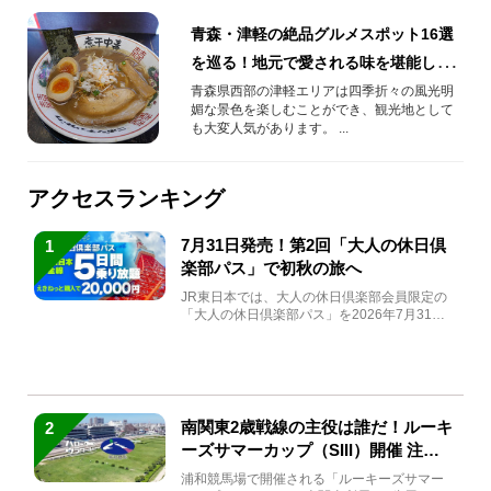
青森・津軽の絶品グルメスポット16選
を巡る！地元で愛される味を堪能しよ
う
青森県西部の津軽エリアは四季折々の風光明
媚な景色を楽しむことができ、観光地として
も大変人気があります。 ...
アクセスランキング
7月31日発売！第2回「大人の休日倶
1
楽部パス」で初秋の旅へ
JR東日本では、大人の休日倶楽部会員限定の
「大人の休日倶楽部パス」を2026年7月31日
(金)～9月7日...
南関東2歳戦線の主役は誰だ！ルーキ
2
ーズサマーカップ（SIII）開催 注目
馬と見どころをチェック
浦和競馬場で開催される「ルーキーズサマー