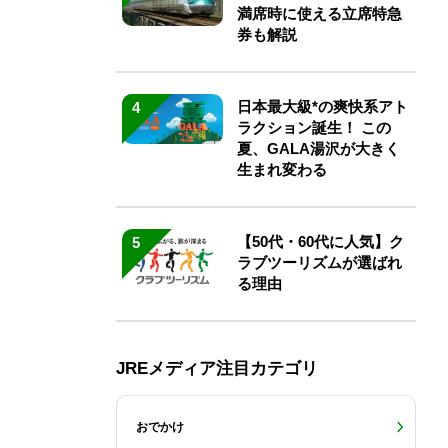
満席時に使える立席特急
券も解説
日本最大級*の爽快系アト
4
ラクション誕生！ この
夏、GALA湯沢が大きく
生まれ変わる
【50代・60代に人気】ク
5
ラブツーリズムが選ばれ
る理由
JREメディア注目カテゴリ
おでかけ