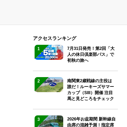
アクセスランキング
7月31日発売！第2回「大
1
人の休日倶楽部パス」で
初秋の旅へ
南関東2歳戦線の主役は
2
誰だ！ルーキーズサマー
カップ（SIII）開催 注目
馬と見どころをチェック
2026年お盆期間 新幹線自
3
由席の混雑予測！指定席