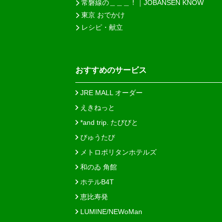
常磐線の＿＿＿！｜JOBANSEN KNOW
東京 おでかけ
レシピ・献立
おすすめのサービス
JRE MALL オーダー
えきねっと
*and trip. たびびと
びゅうたび
メトロポリタンホテルズ
和のゐ 角館
ホテルB4T
恵比寿発
LUMINE/NEWoMan