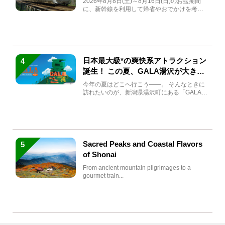
2026年8月8日(土)～8月16日(日)のお盆期間
に、新幹線を利用して帰省やおでかけを考え
ている方もい...
日本最大級*の爽快系アトラクション
4
誕生！ この夏、GALA湯沢が大きく
生まれ変わる
今年の夏はどこへ行こう――。 そんなときに
訪れたいのが、新潟県湯沢町にある「GALA湯
沢」。2026年...
Sacred Peaks and Coastal Flavors
5
of Shonai
From ancient mountain pilgrimages to a
gourmet train...