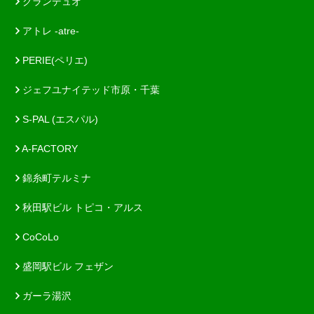
グランデュオ
アトレ -atre-
PERIE(ペリエ)
ジェフユナイテッド市原・千葉
S-PAL (エスパル)
A-FACTORY
錦糸町テルミナ
秋田駅ビル トピコ・アルス
CoCoLo
盛岡駅ビル フェザン
ガーラ湯沢