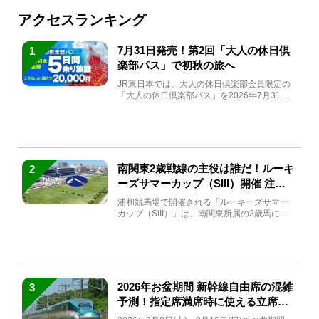
アクセスランキング
7月31日発売！第2回「大人の休日倶
1
楽部パス」で初秋の旅へ
JR東日本では、大人の休日倶楽部会員限定の
「大人の休日倶楽部パス」を2026年7月31日
(金)～9月7日...
南関東2歳戦線の主役は誰だ！ルーキ
2
ーズサマーカップ（SIII）開催 注目
馬と見どころをチェック
浦和競馬場で開催される「ルーキーズサマー
カップ（SIII）」は、南関東所属の2歳馬によ
る注目の重賞競走（...
2026年お盆期間 新幹線自由席の混雑
3
予測！指定席満席時に使える立席特
急券も解説