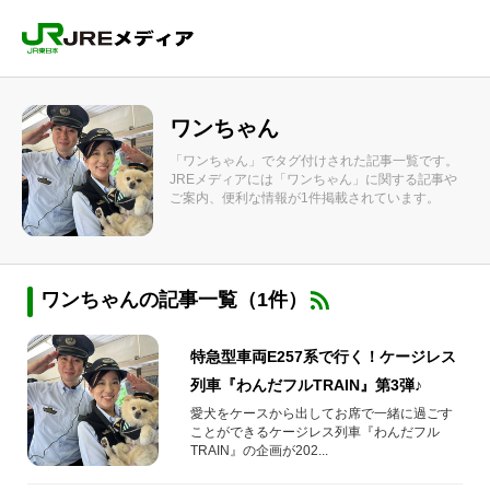
ワンちゃん
「ワンちゃん」でタグ付けされた記事一覧です。
JREメディアには「ワンちゃん」に関する記事や
ご案内、便利な情報が1件掲載されています。
ワンちゃんの記事一覧（1件）
特急型車両E257系で行く！ケージレス
列車『わんだフルTRAIN』第3弾♪
愛犬をケースから出してお席で一緒に過ごす
ことができるケージレス列車『わんだフル
TRAIN』の企画が202...