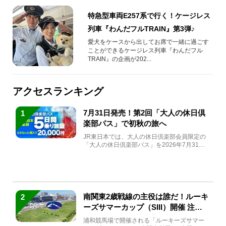
特急型車両E257系で行く！ケージレス
列車『わんだフルTRAIN』第3弾♪
愛犬をケースから出してお席で一緒に過ごす
ことができるケージレス列車『わんだフル
TRAIN』の企画が202...
アクセスランキング
7月31日発売！第2回「大人の休日倶
1
楽部パス」で初秋の旅へ
JR東日本では、大人の休日倶楽部会員限定の
「大人の休日倶楽部パス」を2026年7月31日
(金)～9月7日...
南関東2歳戦線の主役は誰だ！ルーキ
2
ーズサマーカップ（SIII）開催 注目
馬と見どころをチェック
浦和競馬場で開催される「ルーキーズサマー