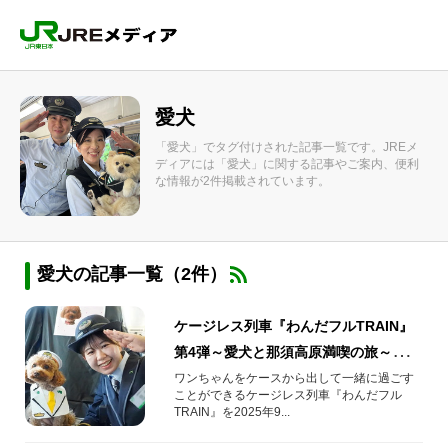
愛犬
「愛犬」でタグ付けされた記事一覧です。JREメ
ディアには「愛犬」に関する記事やご案内、便利
な情報が2件掲載されています。
愛犬の記事一覧（2件）
ケージレス列車『わんだフルTRAIN』
第4弾～愛犬と那須高原満喫の旅～を実
施します！
ワンちゃんをケースから出して一緒に過ごす
ことができるケージレス列車『わんだフル
TRAIN』を2025年9...