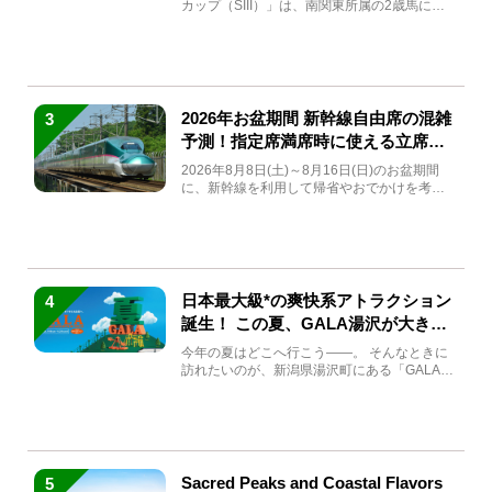
カップ（SIII）」は、南関東所属の2歳馬によ
る注目の重賞競走（...
2026年お盆期間 新幹線自由席の混雑
3
予測！指定席満席時に使える立席特
急券も解説
2026年8月8日(土)～8月16日(日)のお盆期間
に、新幹線を利用して帰省やおでかけを考え
ている方もい...
日本最大級*の爽快系アトラクション
4
誕生！ この夏、GALA湯沢が大きく
生まれ変わる
今年の夏はどこへ行こう――。 そんなときに
訪れたいのが、新潟県湯沢町にある「GALA湯
沢」。2026年...
Sacred Peaks and Coastal Flavors
5