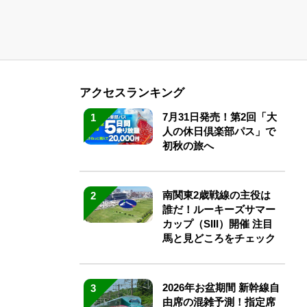
アクセスランキング
7月31日発売！第2回「大
1
人の休日倶楽部パス」で
初秋の旅へ
南関東2歳戦線の主役は
2
誰だ！ルーキーズサマー
カップ（SIII）開催 注目
馬と見どころをチェック
2026年お盆期間 新幹線自
3
由席の混雑予測！指定席