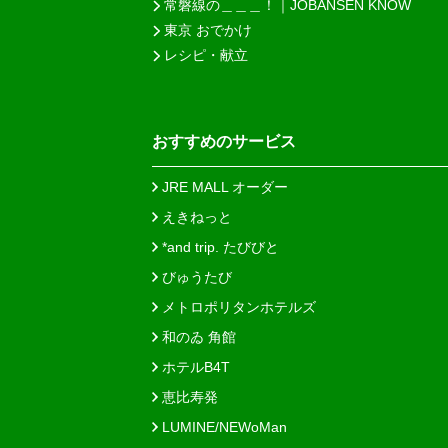
常磐線の＿＿＿！｜JOBANSEN KNOW
東京 おでかけ
レシピ・献立
おすすめのサービス
JRE MALL オーダー
えきねっと
*and trip. たびびと
びゅうたび
メトロポリタンホテルズ
和のゐ 角館
ホテルB4T
恵比寿発
LUMINE/NEWoMan