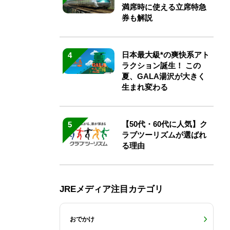
満席時に使える立席特急
券も解説
日本最大級*の爽快系アト
4
ラクション誕生！ この
夏、GALA湯沢が大きく
生まれ変わる
【50代・60代に人気】ク
5
ラブツーリズムが選ばれ
る理由
JREメディア注目カテゴリ
おでかけ